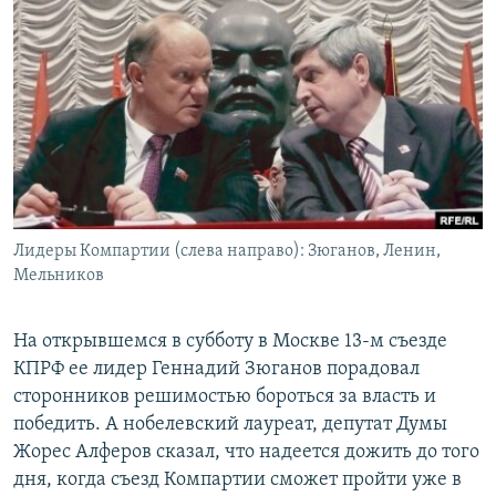
РАСПИСАНИЕ ВЕЩАНИЯ
ПОДПИШИТЕСЬ НА РАССЫЛКУ
СОЦИАЛЬНЫЕ СЕТИ
Лидеры Компартии (слева направо): Зюганов, Ленин,
Все сайты РСЕ/РС
Мельников
На открывшемся в субботу в Москве 13-м съезде
КПРФ ее лидер Геннадий Зюганов порадовал
сторонников решимостью бороться за власть и
победить. А нобелевский лауреат, депутат Думы
Жорес Алферов сказал, что надеется дожить до того
дня, когда съезд Компартии сможет пройти уже в