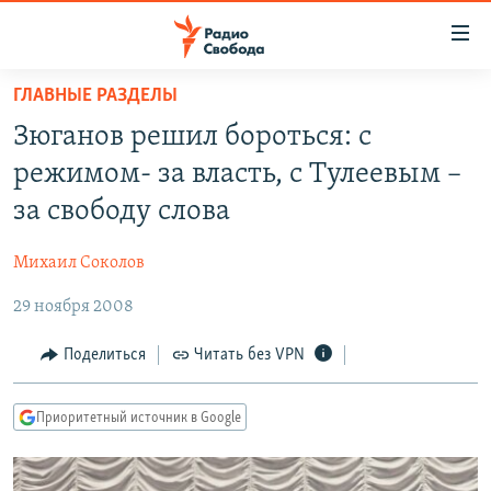
Ссылки
для
упрощенного
ГЛАВНЫЕ РАЗДЕЛЫ
ПРОГРАММЫ
доступа
Зюганов решил бороться: с
ПОДКАСТЫ
Вернуться
режимом- за власть, с Тулеевым –
к
АВТОРСКИЕ ПРОЕКТЫ
за свободу слова
основному
ЦИТАТЫ СВОБОДЫ
содержанию
Михаил Соколов
Вернутся
МНЕНИЯ
к
29 ноября 2008
КУЛЬТУРА
главной
навигации
IDEL.РЕАЛИИ
Поделиться
Читать без VPN
Вернутся
КАВКАЗ.РЕАЛИИ
к
Приоритетный источник в Google
СЕВЕР.РЕАЛИИ
поиску
СИБИРЬ.РЕАЛИИ