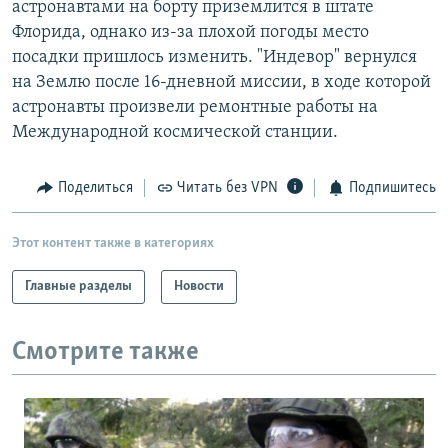
астронавтами на борту приземлится в штате
РАСПИСАНИЕ ВЕЩАНИЯ
Флорида, однако из-за плохой погоды место
ПОДПИШИТЕСЬ НА РАССЫЛКУ
посадки пришлось изменить. "Индевор" вернулся
на Землю после 16-дневной миссии, в ходе которой
астронавты произвели ремонтные работы на
СОЦИАЛЬНЫЕ СЕТИ
Международной космической станции.
Поделиться
Читать без VPN
Подпишитесь
Все сайты РСЕ/РС
Этот контент также в категориях
Главные разделы
Новости
Смотрите также