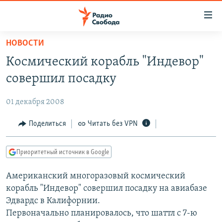
Ссылки
для
упрощенного
НОВОСТИ
ПРОГРАММЫ
доступа
Космический корабль "Индевор"
ПОДКАСТЫ
Вернуться
совершил посадку
к
АВТОРСКИЕ ПРОЕКТЫ
основному
01 декабря 2008
ЦИТАТЫ СВОБОДЫ
содержанию
Вернутся
МНЕНИЯ
Поделиться
Читать без VPN
к
КУЛЬТУРА
главной
Приоритетный источник в Google
навигации
IDEL.РЕАЛИИ
Вернутся
Американский многоразовый космический
КАВКАЗ.РЕАЛИИ
к
корабль "Индевор" совершил посадку на авиабазе
СЕВЕР.РЕАЛИИ
поиску
Эдвардс в Калифорнии.
Первоначально планировалось, что шаттл с 7-ю
СИБИРЬ.РЕАЛИИ