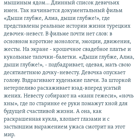
мышиным ядом… Длинный список девичьих
имен. Так начинается документальный фильм
«Дыши глубже, Алма, дыши глубже!», где
представлены реальные истории жизни турецких
девочек-невест. В фильме почти нет слов: в
основном короткие монологи, эмоции, движения,
жесты. На экране - крошечное свадебное платье и
кукольные тапочки–балетки. «Дыши глубже, Алма,
дыши глубже!», - подбадривает, одевая, мать свою
десятилетнюю дочку–невесту. Девочка опускает
голову. Вздрагивают худенькие плечи. За шторкой
нетерпеливо расхаживает взад-вперед усатый
жених. Невесту собирают на «канн гежеси», «ночь
хны», где по старинке ее руки помажут хной для
будущей счастливой жизни. А она, как
раскрашенная кукла, хлопает глазами и с
застывшим выражением ужаса смотрит на этот
мир.