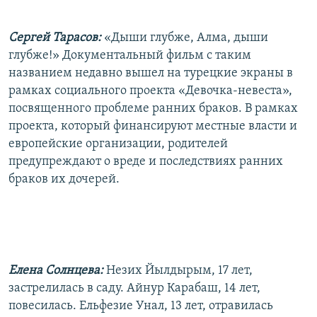
РАСПИСАНИЕ ВЕЩАНИЯ
Сергей Тарасов:
«Дыши глубже, Алма, дыши
ПОДПИШИТЕСЬ НА РАССЫЛКУ
глубже!» Документальный фильм с таким
названием недавно вышел на турецкие экраны в
СОЦИАЛЬНЫЕ СЕТИ
рамках социального проекта «Девочка-невеста»,
посвященного проблеме ранних браков. В рамках
проекта, который финансируют местные власти и
европейские организации, родителей
предупреждают о вреде и последствиях ранних
Все сайты РСЕ/РС
браков их дочерей.
Елена Солнцева:
Незих Йылдырым, 17 лет,
застрелилась в саду. Айнур Карабаш, 14 лет,
повесилась. Ельфезие Унал, 13 лет, отравилась