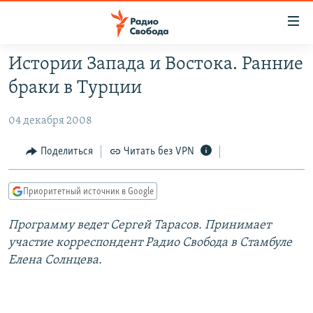
Ссылки
для
упрощенного
Истории Запада и Востока. Ранние
ПРОГРАММЫ
доступа
браки в Турции
ПОДКАСТЫ
Вернуться
к
04 декабря 2008
АВТОРСКИЕ ПРОЕКТЫ
основному
ЦИТАТЫ СВОБОДЫ
Поделиться
Читать без VPN
содержанию
Вернутся
МНЕНИЯ
к
Приоритетный источник в Google
КУЛЬТУРА
главной
Программу ведет Сергей Тарасов. Принимает
навигации
IDEL.РЕАЛИИ
участие корреспондент Радио Свобода в Стамбуле
Вернутся
КАВКАЗ.РЕАЛИИ
Елена Солнцева.
к
СЕВЕР.РЕАЛИИ
поиску
СИБИРЬ.РЕАЛИИ