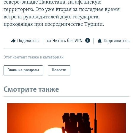
северо-западе Пакистана, на афганскую
РАСПИСАНИЕ ВЕЩАНИЯ
территорию. Это уже вторая за последнее время
ПОДПИШИТЕСЬ НА РАССЫЛКУ
встреча руководителей двух государств,
проходящая при посредничестве Турции.
СОЦИАЛЬНЫЕ СЕТИ
Поделиться
Читать без VPN
Подпишитесь
Этот контент также в категориях
Главные разделы
Новости
Все сайты РСЕ/РС
Смотрите также