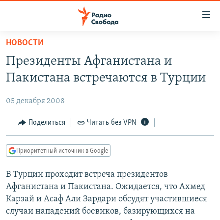
Ссылки
для
упрощенного
НОВОСТИ
ПРОГРАММЫ
доступа
Президенты Афганистана и
ПОДКАСТЫ
Вернуться
Пакистана встречаются в Турции
к
АВТОРСКИЕ ПРОЕКТЫ
основному
05 декабря 2008
ЦИТАТЫ СВОБОДЫ
содержанию
Вернутся
МНЕНИЯ
Поделиться
Читать без VPN
к
КУЛЬТУРА
главной
Приоритетный источник в Google
навигации
IDEL.РЕАЛИИ
Вернутся
В Турции проходит встреча президентов
КАВКАЗ.РЕАЛИИ
к
Афганистана и Пакистана. Ожидается, что Ахмед
СЕВЕР.РЕАЛИИ
поиску
Карзай и Асаф Али Зардари обсудят участившиеся
случаи нападений боевиков, базирующихся на
СИБИРЬ.РЕАЛИИ