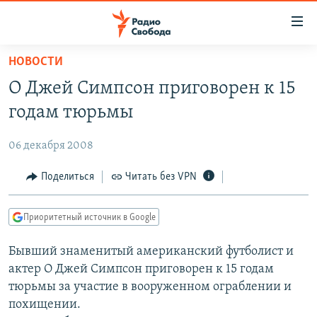
Ссылки
для
упрощенного
НОВОСТИ
ПРОГРАММЫ
доступа
О Джей Симпсон приговорен к 15
ПОДКАСТЫ
Вернуться
годам тюрьмы
к
АВТОРСКИЕ ПРОЕКТЫ
основному
06 декабря 2008
ЦИТАТЫ СВОБОДЫ
содержанию
Вернутся
МНЕНИЯ
Поделиться
Читать без VPN
к
КУЛЬТУРА
главной
Приоритетный источник в Google
навигации
IDEL.РЕАЛИИ
Вернутся
Бывший знаменитый американский футболист и
КАВКАЗ.РЕАЛИИ
к
актер О Джей Симпсон приговорен к 15 годам
СЕВЕР.РЕАЛИИ
поиску
тюрьмы за участие в вооруженном ограблении и
похищении.
СИБИРЬ.РЕАЛИИ