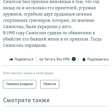
Симпсон был признан виновным в том, что год
РАСПИСАНИЕ ВЕЩАНИЯ
назад он и несколько его приятелей, угрожая
ПОДПИШИТЕСЬ НА РАССЫЛКУ
оружием, ограбили двух продавцов ценных
спортивных сувениров, которые, по мнению
Симпсона, были украдены у него.
СОЦИАЛЬНЫЕ СЕТИ
В 1995 году Симпсона судили по обвинению в
убийстве его бывшей жены и ее приятеля. Тогда
Симпсона оправдали.
Поделиться
Читать без VPN
Подпишитесь
Все сайты РСЕ/РС
Этот контент также в категориях
Главные разделы
Новости
Смотрите также