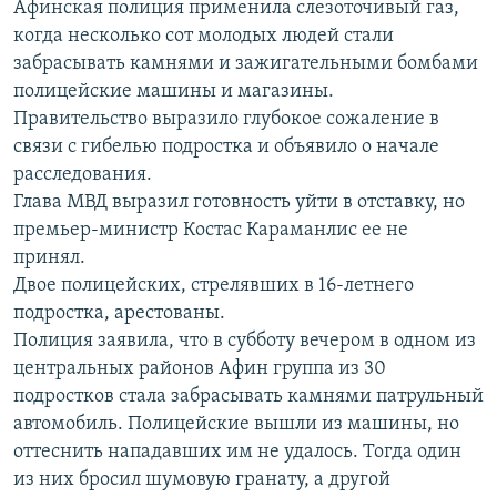
Афинская полиция применила слезоточивый газ,
РАСПИСАНИЕ ВЕЩАНИЯ
когда несколько сот молодых людей стали
ПОДПИШИТЕСЬ НА РАССЫЛКУ
забрасывать камнями и зажигательными бомбами
полицейские машины и магазины.
Правительство выразило глубокое сожаление в
СОЦИАЛЬНЫЕ СЕТИ
связи с гибелью подростка и объявило о начале
расследования.
Глава МВД выразил готовность уйти в отставку, но
премьер-министр Костас Караманлис ее не
принял.
Все сайты РСЕ/РС
Двое полицейских, стрелявших в 16-летнего
подростка, арестованы.
Полиция заявила, что в субботу вечером в одном из
центральных районов Афин группа из 30
подростков стала забрасывать камнями патрульный
автомобиль. Полицейские вышли из машины, но
оттеснить нападавших им не удалось. Тогда один
из них бросил шумовую гранату, а другой