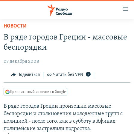
Ссылки
для
упрощенного
НОВОСТИ
ПРОГРАММЫ
доступа
В ряде городов Греции - массовые
ПОДКАСТЫ
Вернуться
беспорядки
к
АВТОРСКИЕ ПРОЕКТЫ
основному
07 декабря 2008
ЦИТАТЫ СВОБОДЫ
содержанию
Вернутся
МНЕНИЯ
Поделиться
Читать без VPN
к
КУЛЬТУРА
главной
Приоритетный источник в Google
навигации
IDEL.РЕАЛИИ
Вернутся
В ряде городов Греции произошли массовые
КАВКАЗ.РЕАЛИИ
к
беспорядки и столкновения молодежные групп с
СЕВЕР.РЕАЛИИ
поиску
полицией - после того, как в субботу в Афинах
полицейские застрелили подростка.
СИБИРЬ.РЕАЛИИ