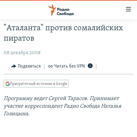
Ссылки
для
упрощенного
"Аталанта" против сомалийских
ПРОГРАММЫ
доступа
пиратов
ПОДКАСТЫ
Вернуться
к
08 декабря 2008
АВТОРСКИЕ ПРОЕКТЫ
основному
ЦИТАТЫ СВОБОДЫ
Поделиться
Читать без VPN
содержанию
Вернутся
МНЕНИЯ
к
Приоритетный источник в Google
КУЛЬТУРА
главной
Программу ведет Сергей Тарасов. Принимает
навигации
IDEL.РЕАЛИИ
участие корреспондент Радио Свобода Наталья
Вернутся
КАВКАЗ.РЕАЛИИ
Голицына.
к
СЕВЕР.РЕАЛИИ
поиску
СИБИРЬ.РЕАЛИИ