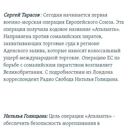
РАСПИСАНИЕ ВЕЩАНИЯ
Сергей Тарасов
: Сегодня начинается первая
ПОДПИШИТЕСЬ НА РАССЫЛКУ
военно-морская операция Европейского Союза. Эта
операция получила кодовое название «Аталанта».
СОЦИАЛЬНЫЕ СЕТИ
Направлена против сомалийских пиратов,
захватывающих торговые суда в регионе
Аденского залива, которые наносят колоссальный
ущерб международной торговле. Операцию ЕС по
борьбе с сомалийским пиратством возглавляет
Все сайты РСЕ/РС
Великобритания. С подробностями из Лондона
корреспондент Радио Свобода Наталья Голицына.
Наталья Голицына:
Цель операции «Аталанта» -
обеспечить безопасность мореплавания в