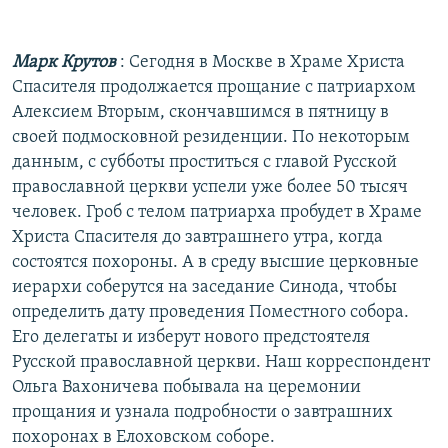
РАСПИСАНИЕ ВЕЩАНИЯ
ПОДПИШИТЕСЬ НА РАССЫЛКУ
Марк Крутов
: Сегодня в Москве в Храме Христа
Спасителя продолжается прощание с патриархом
СОЦИАЛЬНЫЕ СЕТИ
Алексием Вторым, скончавшимся в пятницу в
своей подмосковной резиденции. По некоторым
данным, с субботы проститься с главой Русской
православной церкви успели уже более 50 тысяч
человек. Гроб с телом патриарха пробудет в Храме
Христа Спасителя до завтрашнего утра, когда
Все сайты РСЕ/РС
состоятся похороны. А в среду высшие церковные
иерархи соберутся на заседание Синода, чтобы
определить дату проведения Поместного собора.
Его делегаты и изберут нового предстоятеля
Русской православной церкви. Наш корреспондент
Ольга Вахоничева побывала на церемонии
прощания и узнала подробности о завтрашних
похоронах в Елоховском соборе.