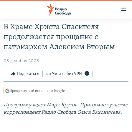
Ссылки
для
упрощенного
В Храме Христа Спасителя
ПРОГРАММЫ
доступа
продолжается прощание с
ПОДКАСТЫ
Вернуться
патриархом Алексием Вторым
к
АВТОРСКИЕ ПРОЕКТЫ
основному
08 декабря 2008
ЦИТАТЫ СВОБОДЫ
содержанию
Вернутся
МНЕНИЯ
Поделиться
Читать без VPN
к
КУЛЬТУРА
главной
Приоритетный источник в Google
навигации
IDEL.РЕАЛИИ
Вернутся
Программу ведет Марк Крутов. Принимает участие
КАВКАЗ.РЕАЛИИ
к
корреспондент Радио Свобода Ольга Вахоничева.
СЕВЕР.РЕАЛИИ
поиску
СИБИРЬ.РЕАЛИИ