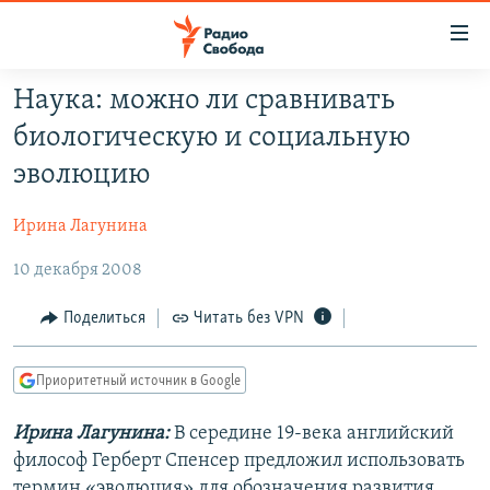
Ссылки
для
упрощенного
Наука: можно ли сравнивать
ПРОГРАММЫ
доступа
биологическую и социальную
ПОДКАСТЫ
Вернуться
эволюцию
к
АВТОРСКИЕ ПРОЕКТЫ
основному
Ирина Лагунина
ЦИТАТЫ СВОБОДЫ
содержанию
Вернутся
10 декабря 2008
МНЕНИЯ
к
КУЛЬТУРА
Поделиться
Читать без VPN
главной
навигации
IDEL.РЕАЛИИ
Вернутся
Приоритетный источник в Google
КАВКАЗ.РЕАЛИИ
к
СЕВЕР.РЕАЛИИ
Ирина Лагунина:
В середине 19-века английский
поиску
философ Герберт Спенсер предложил использовать
СИБИРЬ.РЕАЛИИ
термин «эволюция» для обозначения развития.