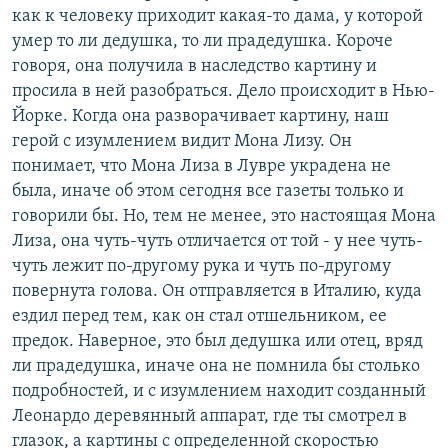
как к человеку приходит какая-то дама, у которой
умер то ли дедушка, то ли прадедушка. Короче
говоря, она получила в наследство картину и
просила в ней разобраться. Дело происходит в Нью-
Йорке. Когда она разворачивает картину, наш
герой с изумлением видит Мона Лизу. Он
понимает, что Мона Лиза в Лувре украдена не
была, иначе об этом сегодня все газеты только и
говорили бы. Но, тем не менее, это настоящая Мона
Лиза, она чуть-чуть отличается от той - у нее чуть-
чуть лежит по-другому рука и чуть по-другому
повернута голова. Он отправляется в Италию, куда
ездил перед тем, как он стал отшельником, ее
предок. Наверное, это был дедушка или отец, вряд
ли прадедушка, иначе она не помнила бы столько
подробностей, и с изумлением находит созданный
Леонардо деревянный аппарат, где ты смотрел в
глазок, а картины с определенной скоростью