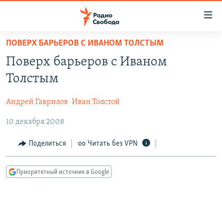
Ссылки
для
упрощенного
ПОВЕРХ БАРЬЕРОВ С ИВАНОМ ТОЛСТЫМ
ПРОГРАММЫ
доступа
Поверх барьеров с Иваном
ПОДКАСТЫ
Вернуться
Толстым
к
АВТОРСКИЕ ПРОЕКТЫ
основному
Андрей Гаврилов
Иван Толстой
ЦИТАТЫ СВОБОДЫ
содержанию
Вернутся
10 декабря 2008
МНЕНИЯ
к
КУЛЬТУРА
Поделиться
Читать без VPN
главной
навигации
IDEL.РЕАЛИИ
Вернутся
Приоритетный источник в Google
КАВКАЗ.РЕАЛИИ
к
СЕВЕР.РЕАЛИИ
поиску
СИБИРЬ.РЕАЛИИ