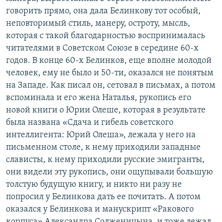
говорить прямо, она дала Белинкову тот особый,
неповторимый стиль, манеру, остроту, мысль,
которая с такой благодарностью воспринималась
читателями в Советском Союзе в середине 60-х
годов. В конце 60-х Белинков, еще вполне молодой
человек, ему не было и 50-ти, оказался не понятым
на Западе. Как писал он, сетовал в письмах, а потом
вспоминала и его жена Наталья, рукопись его
новой книги о Юрии Олеше, которая в результате
была названа «Сдача и гибель советского
интеллигента: Юрий Олеша», лежала у него на
письменном столе, к нему приходили западные
слависты, к нему приходили русские эмигранты,
они видели эту рукопись, они ощупывали большую
толстую будущую книгу, и никто ни разу не
попросил у Белинкова дать ее почитать. А потом
оказался у Белинкова и манускрипт «Ракового
корпуса» Александра Солженицына, и тоже лежал