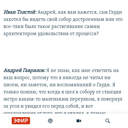
Иван Толстой:
Андрей, как вам кажется, сам Гауди
захотел бы видеть свой собор достроенным или это
все-таки было такое растягивание самим
архитектором удовольствия от процесса?
Андрей Гаврилов:
Я не знаю, как мне ответить на
ваш вопрос, потому что я никогда не читал ни
писем, ни заметок, ни воспоминаний о Гауди. Я
только помню, что когда я шел к собору от станции
метро каким-то маленьким переулком, я повернул
за угол и увидел его перед собой, и вот
ошеломление от того, что я увидел, я думаю,
ЭФИР
надолго отбило у меня охоту пытаться разобраться
в этом. Это тот случай, когда мне хочется сохранить