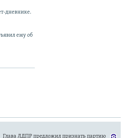
ет-дневнике.
бъявил ему об