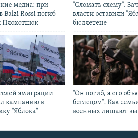
ские медиа: при
"Сломать схему". За
в Balzi Rossi погиб
власти оставили "Ябл
л Плохотнюк
бюллетене
ятелей эмиграции
"Он погиб, а его объ
ил кампанию в
беглецом". Как семь
жку "Яблока"
военных лишают вы