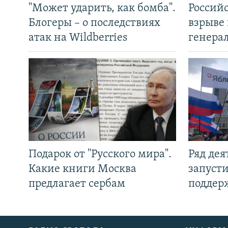
"Может ударить, как бомба".
Россий
Блогеры – о последствиях
взрыве 
атак на Wildberries
генера
Подарок от "Русского мира".
Ряд де
Какие книги Москва
запуст
предлагает сербам
поддер