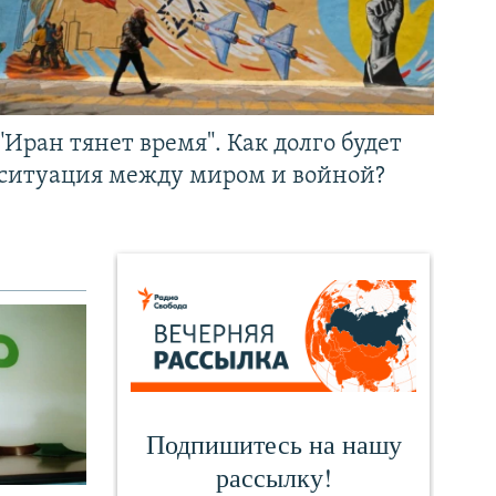
"Иран тянет время". Как долго будет
ситуация между миром и войной?