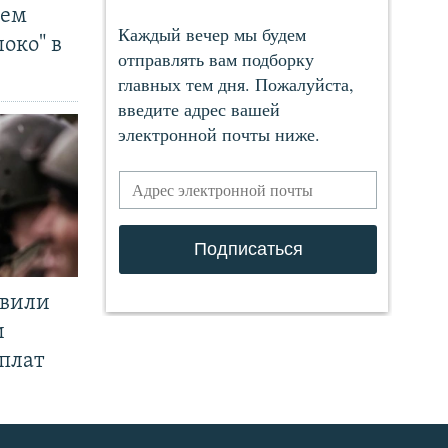
чем
око" в
явили
и
плат