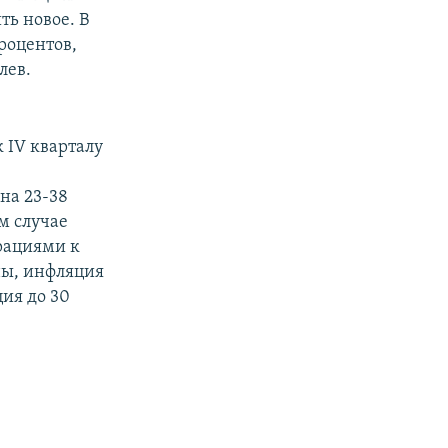
ть новое. В
роцентов,
лев.
 IV кварталу
 на 23-38
м случае
рациями к
ны, инфляция
ция до 30