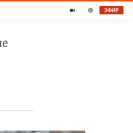
ЭФИР
не