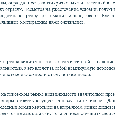
лы, оправданность «антикризисных» инвестиций в н
ку отрасли. Несмотря на ужесточение условий, получи
редит на квартиру при желании можно, говорит Елена 
илищные кооперативы даже оживились.
ве картина видится не столь оптимистичной — падение
альностью, а это влечет за собой неминуемую переоцен
 ипотеке и сложности с получением новой.
на псковском рынке недвижимости значительно прев
элторы готовятся к существенному снижению цен. Даж
 последний месяц квартиры на вторичном рынке дешеве
кредитов не дают, а люди, пытающиеся улучшить сво