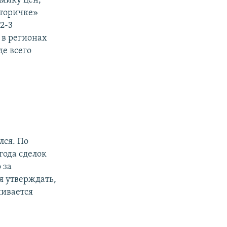
амику цен,
вторичке»
2-3
 в регионах
е всего
лся. По
года сделок
 за
я утверждать,
шивается