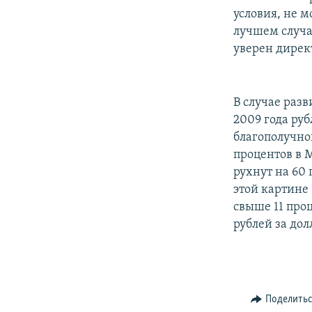
условия, не м
лучшем случа
уверен дирек
В случае раз
2009 года ру
благополучног
процентов в 
рухнут на 60
этой картине
свыше 11 проц
рублей за дол
Поделить