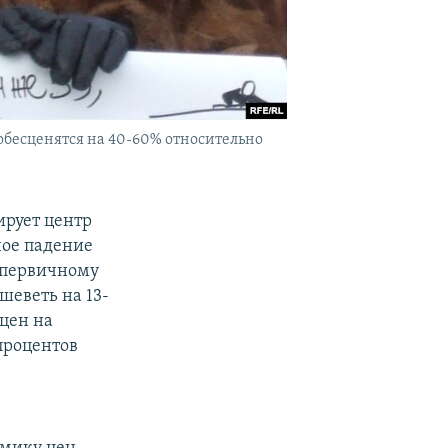
обесценятся на 40-60% относительно
ирует центр
ное падение
 первичному
шеветь на 13-
 цен на
 процентов