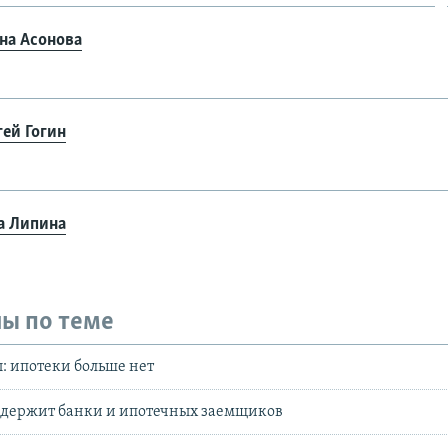
на Асонова
гей Гогин
а Липина
ы по теме
: ипотеки больше нет
оддержит банки и ипотечных заемщиков