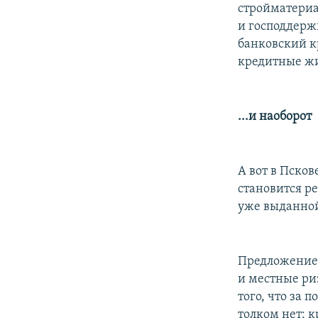
стройматериа
и господдерж
банковский к
кредитные ж
...и наоборот
А вот в Пско
становится ре
уже выданной
Предложение 
и местные ри
того, что за
толком нет: 