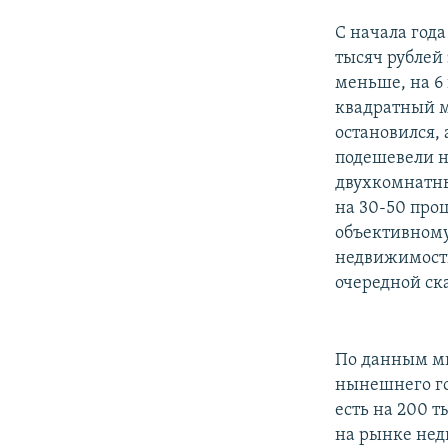
С начала года
тысяч рублей
меньше, на 6 
квадратный м
остановился,
подешевели на
двухкомнатны
на 30-50 про
объективному
недвижимости
очередной ск
По данным ми
нынешнего го
есть на 200 т
на рынке нед