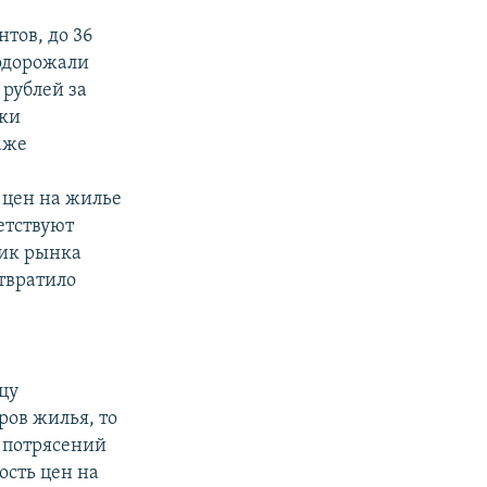
тов, до 36
подорожали
 рублей за
ски
аже
 цен на жилье
етствуют
тик рынка
твратило
цу
ров жилья, то
е потрясений
ость цен на