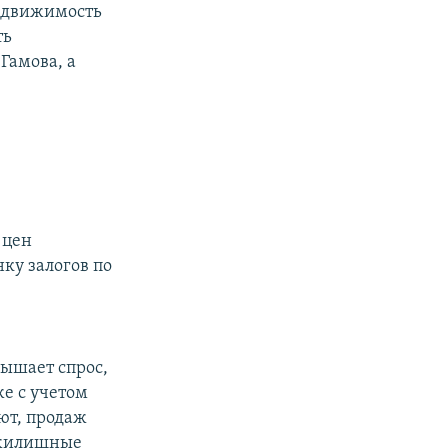
едвижимость
ть
Гамова, а
 цен
ку залогов по
ышает спрос,
е с учетом
ют, продаж
и жилищные