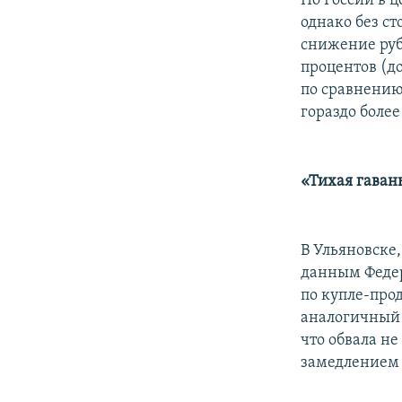
По России в 
однако без ст
снижение руб
процентов (д
по сравнению
гораздо боле
«Тихая гавань
В Ульяновске,
данным Федер
по купле-про
аналогичный 
что обвала н
замедлением 