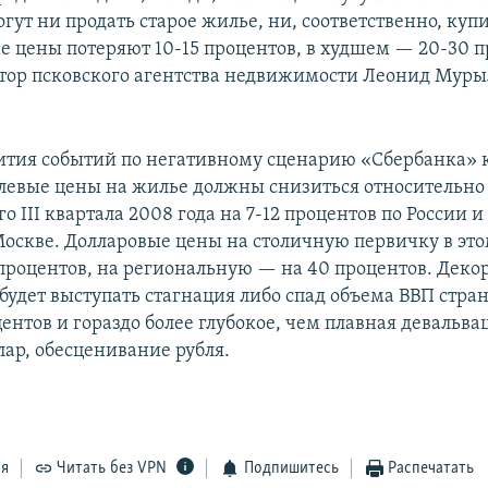
огут ни продать старое жилье, ни, соответственно, купи
е цены потеряют 10-15 процентов, в худшем — 20-30 п
тор псковского агентства недвижимости Леонид Муры
вития событий по негативному сценарию «Сбербанка» к
блевые цены на жилье должны снизиться относительно
о III квартала 2008 года на 7-12 процентов по России и
Москве. Долларовые цены на столичную первичку в это
 процентов, на региональную — на 40 процентов. Деко
 будет выступать стагнация либо спад объема ВВП стра
ентов и гораздо более глубокое, чем плавная девальва
лар, обесценивание рубля.
ся
Читать без VPN
Подпишитесь
Распечатать