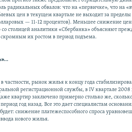
целом прогноз также предполагает отрицательную дин
оль радикальных обвалов: что на «первичке», что на «
левых цен в текущем квартале не выходит за пределы 
олларовых — 11-12 процентов). Меньшее снижение цен
 со столицей аналитики «Сбербанка» объясняют прежд
е скромным их ростом в период подъема.
»...
 в частности, рынок жилья к концу года стабилизирова
альной регистрационной службы, в IV квартале 2008 
даже квартир заключено примерно столько же, сколько
период год назад. Все это дает специалистам основани
е будет: снижение платежеспособного спроса уравнове
ввода нового жилья.