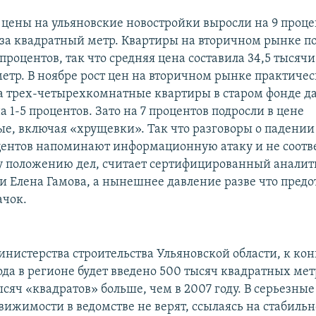
 цены на ульяновские новостройки выросли на 9 процен
 за квадратный метр. Квартиры на вторичном рынке 
процентов, так что средняя цена составила 34,5 тысячи
етр. В ноябре рост цен на вторичном рынке практиче
 а трех-четырехкомнатные квартиры в старом фонде д
 1-5 процентов. Зато на 7 процентов подросли в цене
е, включая «хрущевки». Так что разговоры о падении
центов напоминают информационную атаку и не соотв
 положению дел, считает сертифицированный анали
 Елена Гамова, а нынешнее давление разве что предо
ачок.
нистерства строительства Ульяновской области, к кон
да в регионе будет введено 500 тысяч квадратных мет
ысяч «квадратов» больше, чем в 2007 году. В серьезны
вижимости в ведомстве не верят, ссылаясь на стабильн