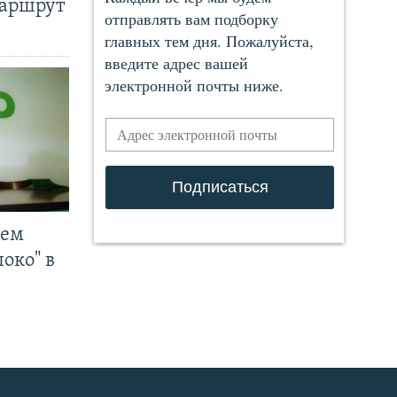
маршрут
чем
око" в