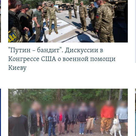
"Путин – бандит". Дискуссии в
Конгрессе США о военной помощи
Киеву