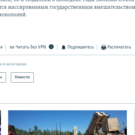
тся массированным государственным вмешательством
монополий.
ся
Читать без VPN
Подпишитесь
Распечатать
е в категориях
ы
Новости