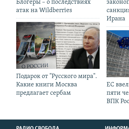
Блогеры – о последствиях
законо
атак на Wildberries
санкци
Ирана
Подарок от "Русского мира".
Какие книги Москва
ЕС вве
предлагает сербам
пяти че
ВПК Ро
РАДИО СВОБОДА
ИНФОРМ