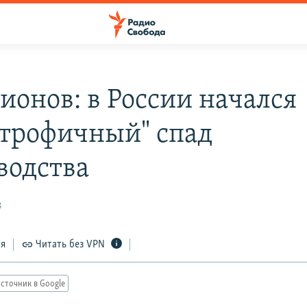
ионов: в России начался
строфичный" спад
водства
8
ся
Читать без VPN
сточник в Google