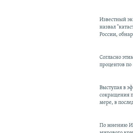
РАСПИСАНИЕ ВЕЩАНИЯ
ПОДПИШИТЕСЬ НА РАССЫЛКУ
Известный эк
назвал "ката
России, обна
Согласно эти
процентов по
Выступая в э
сокращения п
мере, в после
По мнению Ил
мирового кри