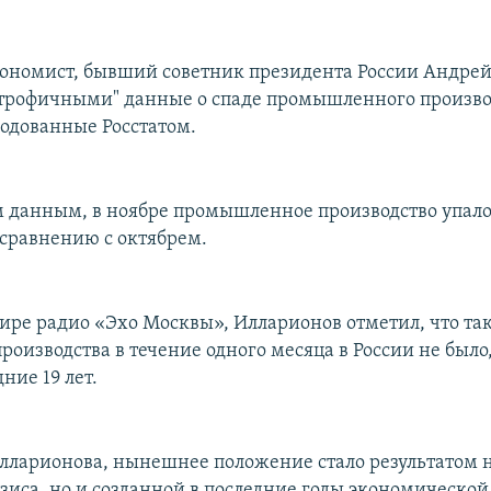
ономист, бывший советник президента России Андре
строфичными" данные о спаде промышленного произво
родованные Росстатом.
м данным, в ноябре промышленное производство упало 
 сравнению с октябрем.
фире радио «Эхо Москвы», Илларионов отметил, что та
роизводства в течение одного месяца в России не было
дние 19 лет.
ларионова, нынешнее положение стало результатом н
зиса, но и созданной в последние годы экономической