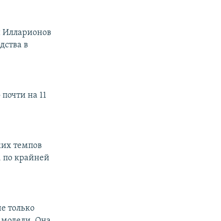
й Илларионов
дства в
почти на 11
ких темпов
, по крайней
е только
 модели. Она