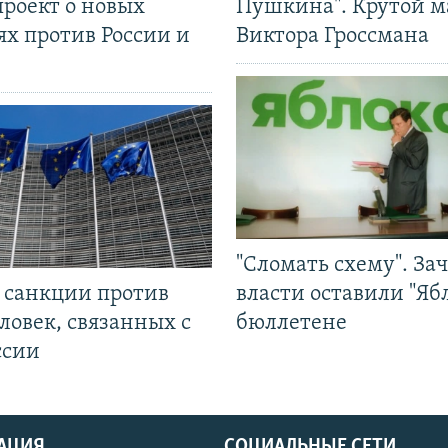
проект о новых
Пушкина". Крутой 
ях против России и
Виктора Гроссмана
"Сломать схему". За
л санкции против
власти оставили "Ябл
ловек, связанных с
бюллетене
ссии
АЦИЯ
СОЦИАЛЬНЫЕ СЕТИ