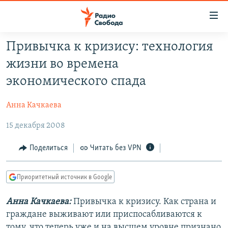
Ссылки
для
упрощенного
Привычка к кризису: технология
ПРОГРАММЫ
доступа
жизни во времена
ПОДКАСТЫ
Вернуться
экономического спада
к
АВТОРСКИЕ ПРОЕКТЫ
основному
Анна Качкаева
ЦИТАТЫ СВОБОДЫ
содержанию
Вернутся
15 декабря 2008
МНЕНИЯ
к
КУЛЬТУРА
Поделиться
Читать без VPN
главной
навигации
IDEL.РЕАЛИИ
Вернутся
Приоритетный источник в Google
КАВКАЗ.РЕАЛИИ
к
СЕВЕР.РЕАЛИИ
Анна Качкаева:
Привычка к кризису. Как страна и
поиску
граждане выживают или приспосабливаются к
СИБИРЬ.РЕАЛИИ
тому, что теперь уже и на высшем уровне признано