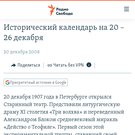
Ссылки
для
упрощенного
Исторический календарь на 20 –
ПРОГРАММЫ
доступа
26 декабря
ПОДКАСТЫ
Вернуться
к
20 декабря 2008
АВТОРСКИЕ ПРОЕКТЫ
основному
ЦИТАТЫ СВОБОДЫ
Поделиться
Читать без VPN
содержанию
Вернутся
МНЕНИЯ
к
Приоритетный источник в Google
КУЛЬТУРА
главной
20 декабря 1907 года в Петербурге открылся
навигации
IDEL.РЕАЛИИ
Старинный театр. Представили литургическую
Вернутся
КАВКАЗ.РЕАЛИИ
драму XI столетия «Три волхва» и переведенный
к
СЕВЕР.РЕАЛИИ
Александром Блоком средневековый миракль
поиску
«Действо о Теофиле». Первый сезон этой
СИБИРЬ.РЕАЛИИ
экспериментальной труппы, ставившей своей