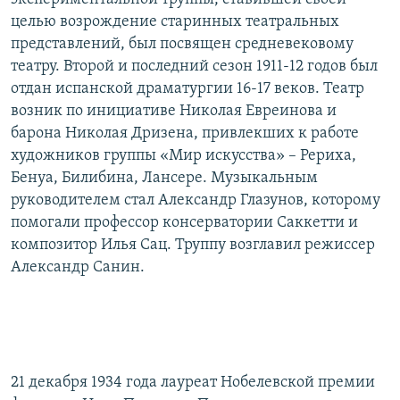
РАСПИСАНИЕ ВЕЩАНИЯ
целью возрождение старинных театральных
представлений, был посвящен средневековому
ПОДПИШИТЕСЬ НА РАССЫЛКУ
театру. Второй и последний сезон 1911-12 годов был
отдан испанской драматургии 16-17 веков. Театр
СОЦИАЛЬНЫЕ СЕТИ
возник по инициативе Николая Евреинова и
барона Николая Дризена, привлекших к работе
художников группы «Мир искусства» – Рериха,
Бенуа, Билибина, Лансере. Музыкальным
руководителем стал Александр Глазунов, которому
Все сайты РСЕ/РС
помогали профессор консерватории Саккетти и
композитор Илья Сац. Труппу возглавил режиссер
Александр Санин.
21 декабря 1934 года лауреат Нобелевской премии