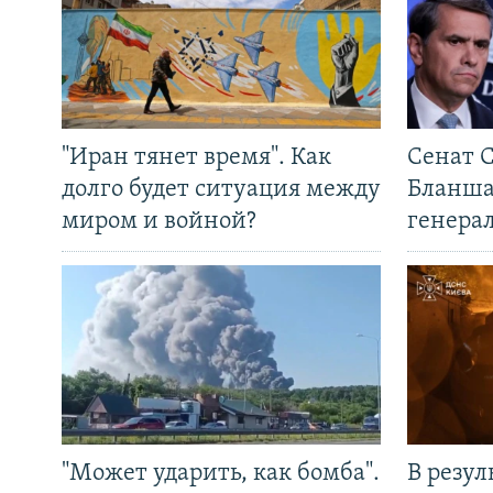
"Иран тянет время". Как
Сенат 
долго будет ситуация между
Бланша
миром и войной?
генера
"Может ударить, как бомба".
В резул