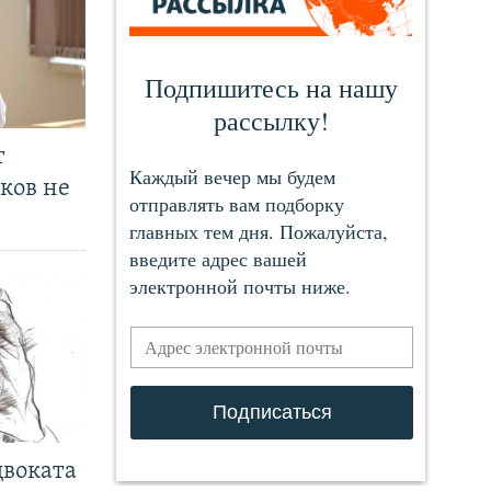
т
ков не
двоката