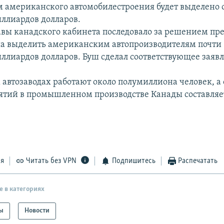
 американского автомобилестроения будет выделено о
ллиардов долларов.
авы канадского кабинета последовало за решением п
 выделить американским автопроизводителям почти 1
ллиардов долларов. Буш сделал соответствующее заявл
 автозаводах работают около полумиллиона человек, а
ятий в промышленном производстве Канады составляе
ся
Читать без VPN
Подпишитесь
Распечатать
е в категориях
ы
Новости