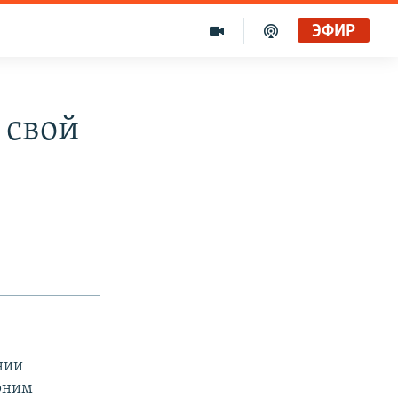
ЭФИР
 свой
нии
ерним