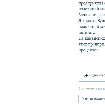
РАСПИСАНИЕ ВЕЩАНИЯ
предприятиям
ПОДПИШИТЕСЬ НА РАССЫЛКУ
половиной ми
Заявление гл
Джорджа Буша
половиной ми
пятницу.
На канадских
этих предпри
процентов.
Поделить
Этот контент такж
Главные раздел