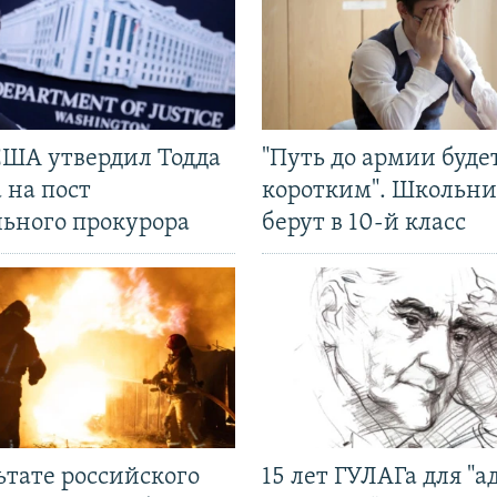
США утвердил Тодда
"Путь до армии буде
 на пост
коротким". Школьни
льного прокурора
берут в 10-й класс
ьтате российского
15 лет ГУЛАГа для "а