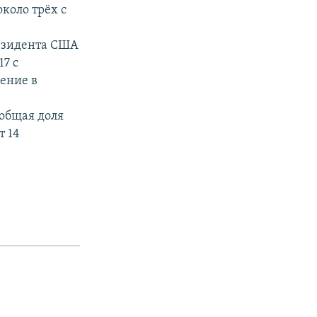
коло трёх с
резидента США
7 с
ение в
 общая доля
т 14