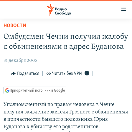
Ссылки
для
упрощенного
НОВОСТИ
ПРОГРАММЫ
доступа
Омбудсмен Чечни получил жалобу
ПОДКАСТЫ
Вернуться
с обвиненеиями в адрес Буданова
к
АВТОРСКИЕ ПРОЕКТЫ
основному
31 декабря 2008
ЦИТАТЫ СВОБОДЫ
содержанию
Вернутся
МНЕНИЯ
Поделиться
Читать без VPN
к
КУЛЬТУРА
главной
Приоритетный источник в Google
навигации
IDEL.РЕАЛИИ
Вернутся
Уполномоченный по правам человека в Чечне
КАВКАЗ.РЕАЛИИ
к
получил заявление жителя Грозного с обвинениями
СЕВЕР.РЕАЛИИ
поиску
в причастности бывшего полковника Юрия
Буданова к убийству его родственников.
СИБИРЬ.РЕАЛИИ