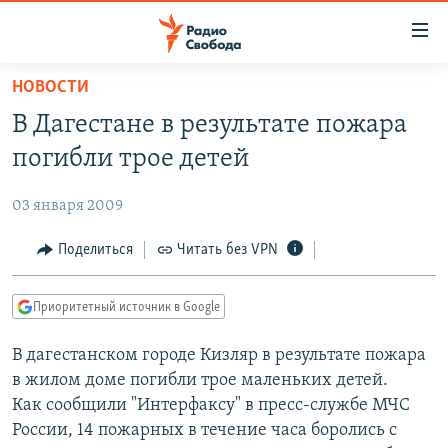
Ссылки
для
упрощенного
НОВОСТИ
ПРОГРАММЫ
доступа
В Дагестане в результате пожара
ПОДКАСТЫ
Вернуться
погибли трое детей
к
АВТОРСКИЕ ПРОЕКТЫ
основному
03 января 2009
ЦИТАТЫ СВОБОДЫ
содержанию
Вернутся
МНЕНИЯ
Поделиться
Читать без VPN
к
КУЛЬТУРА
главной
Приоритетный источник в Google
навигации
IDEL.РЕАЛИИ
Вернутся
В дагестанском городе Кизляр в результате пожара
КАВКАЗ.РЕАЛИИ
к
в жилом доме погибли трое маленьких детей.
СЕВЕР.РЕАЛИИ
поиску
Как сообщили "Интерфаксу" в пресс-службе МЧС
России, 14 пожарных в течение часа боролись с
СИБИРЬ.РЕАЛИИ