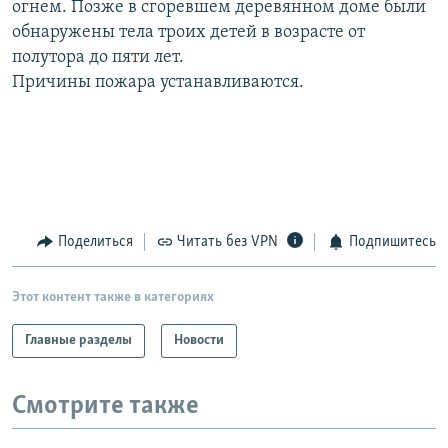
огнем. Позже в сгоревшем деревянном доме были
РАСПИСАНИЕ ВЕЩАНИЯ
обнаружены тела троих детей в возрасте от
ПОДПИШИТЕСЬ НА РАССЫЛКУ
полутора до пяти лет.
Причины пожара устанавливаются.
СОЦИАЛЬНЫЕ СЕТИ
Поделиться
Читать без VPN
Подпишитесь
Все сайты РСЕ/РС
Этот контент также в категориях
Главные разделы
Новости
Смотрите также