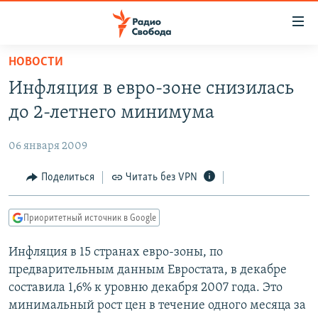
Ссылки
для
упрощенного
НОВОСТИ
ПРОГРАММЫ
доступа
Инфляция в евро-зоне снизилась
ПОДКАСТЫ
Вернуться
до 2-летнего минимума
к
АВТОРСКИЕ ПРОЕКТЫ
основному
06 января 2009
ЦИТАТЫ СВОБОДЫ
содержанию
Вернутся
МНЕНИЯ
Поделиться
Читать без VPN
к
КУЛЬТУРА
главной
Приоритетный источник в Google
навигации
IDEL.РЕАЛИИ
Вернутся
Инфляция в 15 странах евро-зоны, по
КАВКАЗ.РЕАЛИИ
к
предварительным данным Евростата, в декабре
СЕВЕР.РЕАЛИИ
поиску
составила 1,6% к уровню декабря 2007 года. Это
минимальный рост цен в течение одного месяца за
СИБИРЬ.РЕАЛИИ