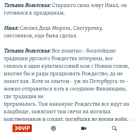
Татьяна Вольтская:
Старшего сына зовут Имал, он
готовился к праздникам.
Имал:
Слепил Деда Мороза, Снегурочку,
снеговиков, еще быка сделал.
Татьяна Вольтская:
Все понятно - богатейшие
традиции русского Рождества потеряны, все
слилось в один культмассовый ком с Новым голом,
многие бы и рады праздновать Рождество, да не
знают как. Хотя за опытом - уж из Петербурга-то -
можно отправиться хоть в соседнюю Финляндию,
где традиция не
прерывалась. Там накануне Рождества все идут на
кладбище, зажигают там свечи на могилах
родственников и солдат, погибших во время войн.
Свечи зажигаются всюду - в домах, на балконах, во
ЭФИР
дворах, их даже иногда делают вручную. А потом