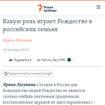
Ссылки
для
упрощенного
Какую роль играет Рождество в
ПРОГРАММЫ
доступа
российских семьях
ПОДКАСТЫ
Вернуться
к
Ирина Лагунина
АВТОРСКИЕ ПРОЕКТЫ
основному
06 января 2009
ЦИТАТЫ СВОБОДЫ
содержанию
Вернутся
МНЕНИЯ
Поделиться
Читать без VPN
к
КУЛЬТУРА
главной
Приоритетный источник в Google
навигации
IDEL.РЕАЛИИ
Вернутся
КАВКАЗ.РЕАЛИИ
Ирина Лагунина:
Сегодня в России для
к
большинства людей Рождество не является
СЕВЕР.РЕАЛИИ
поиску
сколько-нибудь значимым праздником,
СИБИРЬ.РЕАЛИИ
восстановление церквей не идет параллельно с