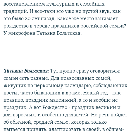
восстановлением культурных и семейных
РАСПИСАНИЕ ВЕЩАНИЯ
традиций. И все-таки это уже не пустой звук, как
ПОДПИШИТЕСЬ НА РАССЫЛКУ
это было 20 лет назад. Какое же место занимает
рождество в череде праздников российской семьи?
СОЦИАЛЬНЫЕ СЕТИ
У микрофона Татьяна Вольтская.
Татьяна Вольтская:
Тут нужно сразу оговориться:
Все сайты РСЕ/РС
семьи есть разные. Для православных семей,
живущих по церковному календарю, соблюдающих
посты, часто бывающих в храме, Новый год - как
правило, праздник маленький, а то и вообще не
праздник. А вот Рождество - праздник великий и
для взрослых, и особенно для детей. Но речь пойдет
об обычной, средней семье, которая только
пытается принять, адаптировать в своей, в общем-