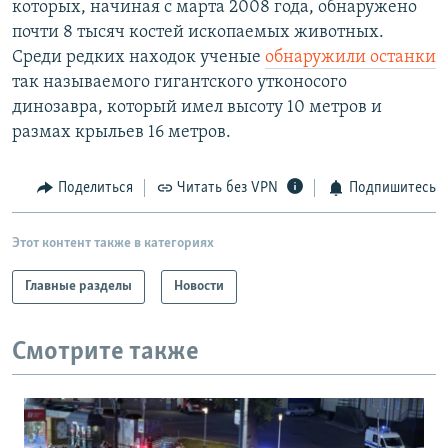
которых, начиная с марта 2008 года, обнаружено
РАСПИСАНИЕ ВЕЩАНИЯ
почти 8 тысяч костей ископаемых животных.
ПОДПИШИТЕСЬ НА РАССЫЛКУ
Среди редких находок ученые
обнаружили останки
так называемого гигантского утконосого
динозавра, который имел высоту 10 метров и
СОЦИАЛЬНЫЕ СЕТИ
размах крыльев 16 метров.
Поделиться
Читать без VPN
Подпишитесь
Все сайты РСЕ/РС
Этот контент также в категориях
Главные разделы
Новости
Смотрите также