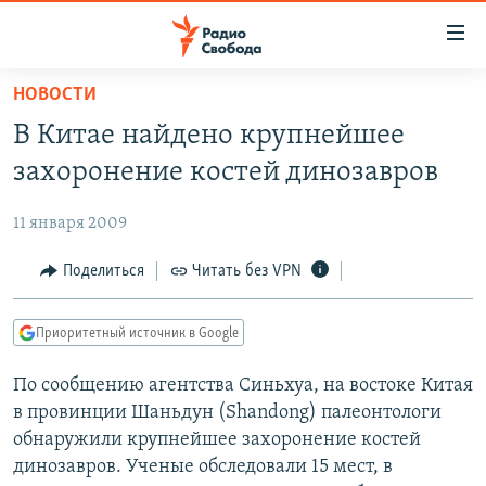
Ссылки
для
упрощенного
НОВОСТИ
ПРОГРАММЫ
доступа
В Китае найдено крупнейшее
ПОДКАСТЫ
Вернуться
захоронение костей динозавров
к
АВТОРСКИЕ ПРОЕКТЫ
основному
11 января 2009
ЦИТАТЫ СВОБОДЫ
содержанию
Вернутся
МНЕНИЯ
Поделиться
Читать без VPN
к
КУЛЬТУРА
главной
Приоритетный источник в Google
навигации
IDEL.РЕАЛИИ
Вернутся
По сообщению агентства Синьхуа, на востоке Китая
КАВКАЗ.РЕАЛИИ
к
в провинции Шаньдун (Shandong) палеонтологи
СЕВЕР.РЕАЛИИ
поиску
обнаружили крупнейшее захоронение костей
динозавров. Ученые обследовали 15 мест, в
СИБИРЬ.РЕАЛИИ