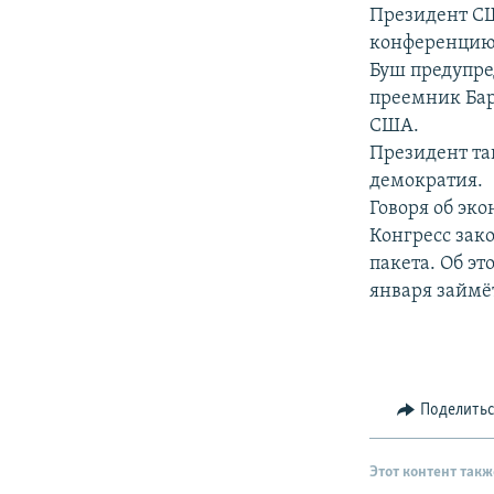
РАСПИСАНИЕ ВЕЩАНИЯ
Президент С
ПОДПИШИТЕСЬ НА РАССЫЛКУ
конференцию 
Буш предупред
преемник Бар
США.
Президент та
демократия.
Говоря об эк
Конгресс зак
пакета. Об э
января займёт
Поделить
Этот контент такж