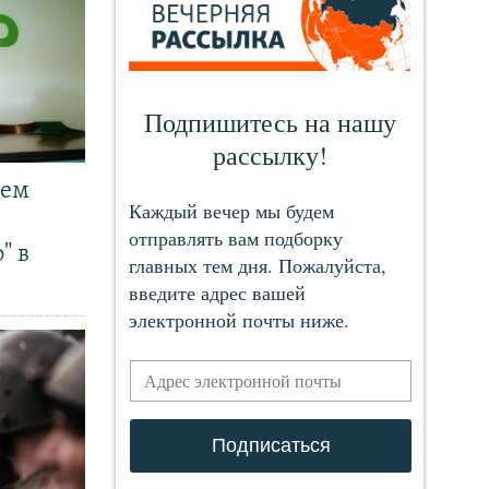
чем
" в