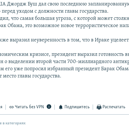
ША Джордж Буш дал свою последнюю запланированную
перед уходом с должности главы государства.
ил, что самая большая угроза, с которой может столкн
ак Обама, это возможное новое террористическое нап
кже выразил неуверенность в том, что в Ираке уцелеет
ономическим кризисе, президент выразил готовность в
он о выделении второй части 700-миллиардного антик
том его уже попросил избранный президент Барак Обам
 место главы государства.
ся
Читать без VPN
Подпишитесь
Распечатать
е в категориях