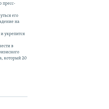
 пресс-
уться его
адение на
 и укрепится
нести в
ризисного
а, который 20