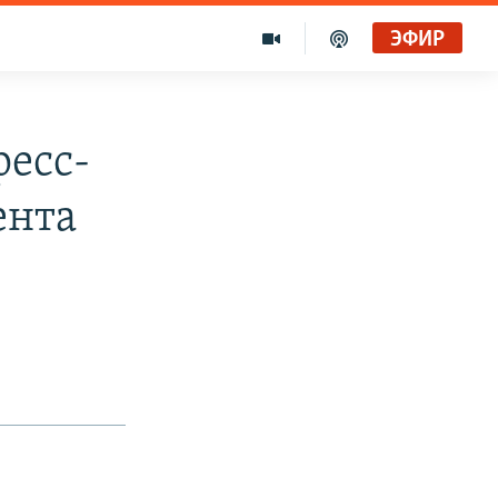
ЭФИР
есс-
ента