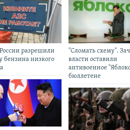
 России разрешили
"Сломать схему". За
у бензина низкого
власти оставили
а
антивоенное "Яблоко
бюллетене