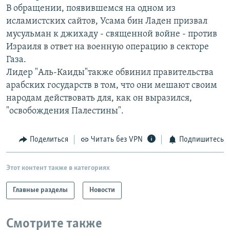
В обращении, появившемся на одном из
РАСПИСАНИЕ ВЕЩАНИЯ
исламистских сайтов, Усама бин Ладен призвал
ПОДПИШИТЕСЬ НА РАССЫЛКУ
мусульман к джихаду - священной войне - против
Израиля в ответ на военную операцию в секторе
СОЦИАЛЬНЫЕ СЕТИ
Газа.
Лидер "Аль-Каиды"также обвинил правительства
арабских государств в том, что они мешают своим
народам действовать для, как он выразился,
"освобождения Палестины".
Все сайты РСЕ/РС
Поделиться
Читать без VPN
Подпишитесь
Этот контент также в категориях
Главные разделы
Новости
Смотрите также