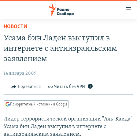
Ссылки
для
упрощенного
НОВОСТИ
ПРОГРАММЫ
доступа
Усама бин Ладен выступил в
ПОДКАСТЫ
Вернуться
интернете с антиизраильским
к
АВТОРСКИЕ ПРОЕКТЫ
заявлением
основному
ЦИТАТЫ СВОБОДЫ
содержанию
14 января 2009
Вернутся
МНЕНИЯ
к
Поделиться
Читать без VPN
КУЛЬТУРА
главной
навигации
IDEL.РЕАЛИИ
Приоритетный источник в Google
Вернутся
КАВКАЗ.РЕАЛИИ
к
Лидер террористической организации "Аль-Каида"
СЕВЕР.РЕАЛИИ
поиску
Усама бин Ладен выступил в интернете с
СИБИРЬ.РЕАЛИИ
антиизраильским заявлением.