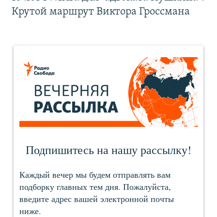
Крутой маршрут Виктора Гроссмана