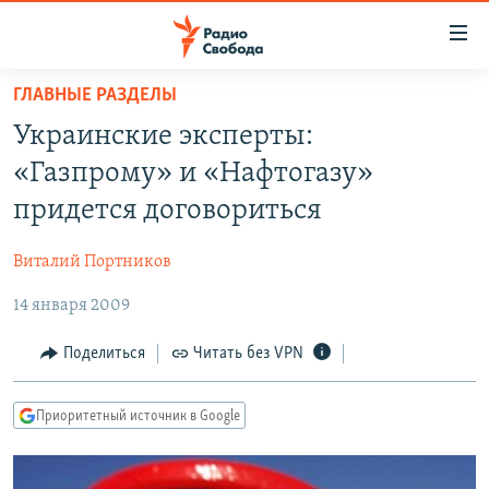
Ссылки
для
упрощенного
ГЛАВНЫЕ РАЗДЕЛЫ
ПРОГРАММЫ
доступа
Украинские эксперты:
ПОДКАСТЫ
Вернуться
«Газпрому» и «Нафтогазу»
к
АВТОРСКИЕ ПРОЕКТЫ
придется договориться
основному
ЦИТАТЫ СВОБОДЫ
содержанию
Виталий Портников
Вернутся
МНЕНИЯ
к
14 января 2009
КУЛЬТУРА
главной
навигации
IDEL.РЕАЛИИ
Поделиться
Читать без VPN
Вернутся
КАВКАЗ.РЕАЛИИ
к
Приоритетный источник в Google
СЕВЕР.РЕАЛИИ
поиску
СИБИРЬ.РЕАЛИИ