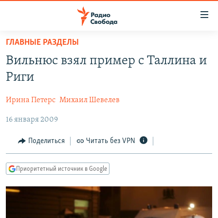
Ссылки
для
упрощенного
ГЛАВНЫЕ РАЗДЕЛЫ
ПРОГРАММЫ
доступа
Вильнюс взял пример с Таллина и
ПОДКАСТЫ
Вернуться
Риги
к
АВТОРСКИЕ ПРОЕКТЫ
основному
Ирина Петерс
Михаил Шевелев
ЦИТАТЫ СВОБОДЫ
содержанию
Вернутся
16 января 2009
МНЕНИЯ
к
КУЛЬТУРА
Поделиться
Читать без VPN
главной
навигации
IDEL.РЕАЛИИ
Вернутся
Приоритетный источник в Google
КАВКАЗ.РЕАЛИИ
к
СЕВЕР.РЕАЛИИ
поиску
СИБИРЬ.РЕАЛИИ