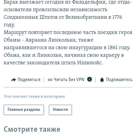
Барак выезжает сегодня из Филадельфии, где отцы-
РАСПИСАНИЕ ВЕЩАНИЯ
основатели провозгласили независимость
ПОДПИШИТЕСЬ НА РАССЫЛКУ
Соединенных Штатов от Великобритании в 1776
году.
Маршрут повторяет последнюю часть поездки героя
СОЦИАЛЬНЫЕ СЕТИ
Обамы - Авраама Линкольна, также
направлявшегося на свою инаугурацию в 1861 году.
Обама, как и Линкольн, начинал свою карьеру в
качестве законодателя штата Иллинойс.
Все сайты РСЕ/РС
Поделиться
Читать без VPN
Подпишитесь
Этот контент также в категориях
Главные разделы
Новости
Смотрите также