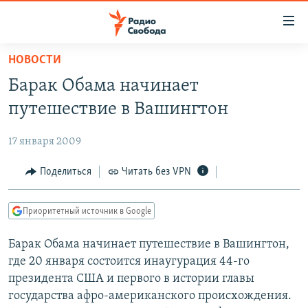
Ссылки
для
упрощенного
НОВОСТИ
ПРОГРАММЫ
доступа
Барак Обама начинает
ПОДКАСТЫ
Вернуться
путешествие в Вашингтон
к
АВТОРСКИЕ ПРОЕКТЫ
основному
17 января 2009
ЦИТАТЫ СВОБОДЫ
содержанию
Вернутся
МНЕНИЯ
Поделиться
Читать без VPN
к
КУЛЬТУРА
главной
Приоритетный источник в Google
навигации
IDEL.РЕАЛИИ
Вернутся
Барак Обама начинает путешествие в Вашингтон,
КАВКАЗ.РЕАЛИИ
к
где 20 января состоится инаугурация 44-го
СЕВЕР.РЕАЛИИ
поиску
президента США и первого в истории главы
государства афро-американского происхождения.
СИБИРЬ.РЕАЛИИ