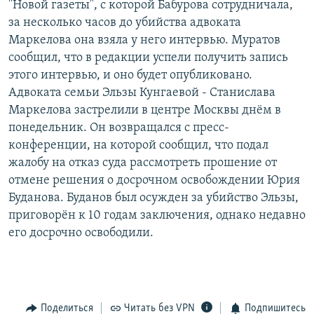
"Новой газеты", с которой Бабурова сотрудничала,
РАСПИСАНИЕ ВЕЩАНИЯ
за несколько часов до убийства адвоката
ПОДПИШИТЕСЬ НА РАССЫЛКУ
Маркелова она взяла у него интервью. Муратов
сообщил, что в редакции успели получить запись
этого интервью, и оно будет опубликовано.
СОЦИАЛЬНЫЕ СЕТИ
Адвоката семьи Эльзы Кунгаевой - Станислава
Маркелова застрелили в центре Москвы днём в
понедельник. Он возвращался с пресс-
конференции, на которой сообщил, что подал
жалобу на отказ суда рассмотреть прошение от
Все сайты РСЕ/РС
отмене решения о досрочном освобождении Юрия
Буданова. Буданов был осужден за убийство Эльзы,
приговорён к 10 годам заключения, однако недавно
его досрочно освободили.
Поделиться
Читать без VPN
Подпишитесь