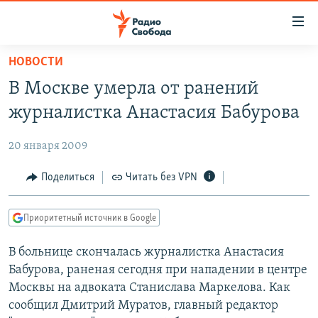
Ссылки
для
упрощенного
НОВОСТИ
ПРОГРАММЫ
доступа
В Москве умерла от ранений
ПОДКАСТЫ
Вернуться
журналистка Анастасия Бабурова
к
АВТОРСКИЕ ПРОЕКТЫ
основному
20 января 2009
ЦИТАТЫ СВОБОДЫ
содержанию
Вернутся
МНЕНИЯ
Поделиться
Читать без VPN
к
КУЛЬТУРА
главной
Приоритетный источник в Google
навигации
IDEL.РЕАЛИИ
Вернутся
В больнице скончалась журналистка Анастасия
КАВКАЗ.РЕАЛИИ
к
Бабурова, раненая сегодня при нападении в центре
СЕВЕР.РЕАЛИИ
поиску
Москвы на адвоката Станислава Маркелова. Как
сообщил Дмитрий Муратов, главный редактор
СИБИРЬ.РЕАЛИИ