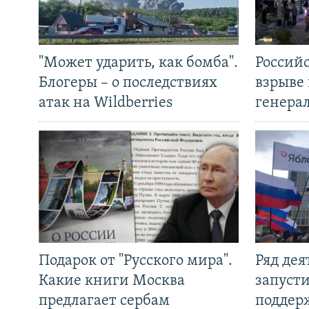
"Может ударить, как бомба".
Россий
Блогеры – о последствиях
взрыве 
атак на Wildberries
генера
Подарок от "Русского мира".
Ряд де
Какие книги Москва
запуст
предлагает сербам
поддер