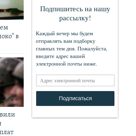
чем
око" в
явили
и
плат