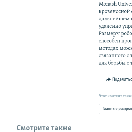
РАСПИСАНИЕ ВЕЩАНИЯ
Monash Univer
ПОДПИШИТЕСЬ НА РАССЫЛКУ
кровеносной с
дальнейшем п
удаленно упр
Размеры робо
способен про
методах можн
связанного с
для борьбы с
Поделить
Этот контент такж
Главные раздел
Смотрите также