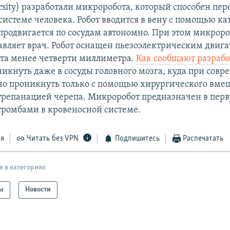
sity) разработали микроробота, который способен пер
истеме человека. Робот вводится в вену с помощью кат
родвигается по сосудам автономно. При этом микрор
авляет врач. Робот оснащен пьезоэлектрическим двига
та менее четверти миллиметра.
Как сообщают разраб
никнуть даже в сосуды головного мозга, куда при сов
о проникнуть только с помощью хирургического вмеш
 трепанацией черепа. Микроробот предназначен в пер
 тромбами в кровеносной системе.
ся
Читать без VPN
Подпишитесь
Распечатать
е в категориях
ы
Новости