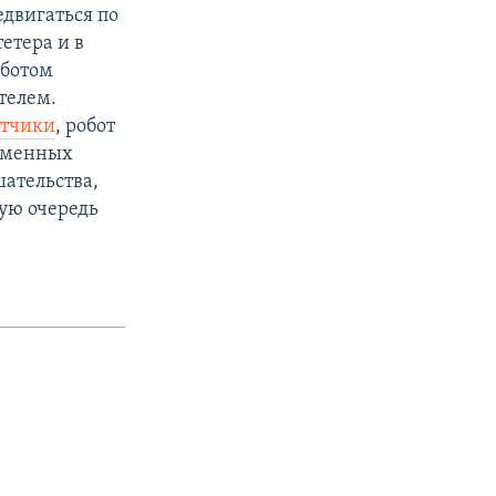
едвигаться по
етера и в
оботом
телем.
отчики
, робот
ременных
ательства,
вую очередь