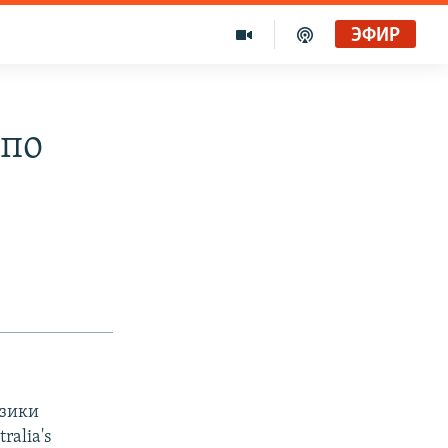
ЭФИР
 по
изики
ralia's