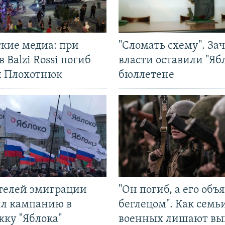
ские медиа: при
"Сломать схему". За
в Balzi Rossi погиб
власти оставили "Ябл
л Плохотнюк
бюллетене
ятелей эмиграции
"Он погиб, а его объ
ил кампанию в
беглецом". Как семь
жку "Яблока"
военных лишают вы