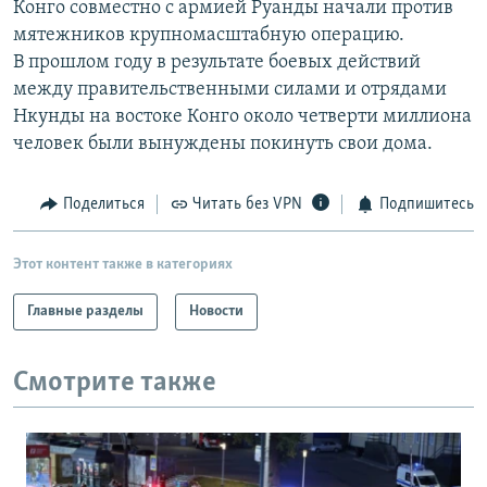
Конго совместно с армией Руанды начали против
РАСПИСАНИЕ ВЕЩАНИЯ
мятежников крупномасштабную операцию.
ПОДПИШИТЕСЬ НА РАССЫЛКУ
В прошлом году в результате боевых действий
между правительственными силами и отрядами
Нкунды на востоке Конго около четверти миллиона
СОЦИАЛЬНЫЕ СЕТИ
человек были вынуждены покинуть свои дома.
Поделиться
Читать без VPN
Подпишитесь
Все сайты РСЕ/РС
Этот контент также в категориях
Главные разделы
Новости
Смотрите также