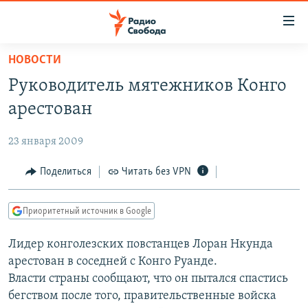
Ссылки
для
упрощенного
НОВОСТИ
ПРОГРАММЫ
доступа
Руководитель мятежников Конго
ПОДКАСТЫ
Вернуться
арестован
к
АВТОРСКИЕ ПРОЕКТЫ
основному
23 января 2009
ЦИТАТЫ СВОБОДЫ
содержанию
Вернутся
МНЕНИЯ
Поделиться
Читать без VPN
к
КУЛЬТУРА
главной
Приоритетный источник в Google
навигации
IDEL.РЕАЛИИ
Вернутся
Лидер конголезских повстанцев Лоран Нкунда
КАВКАЗ.РЕАЛИИ
к
арестован в соседней с Конго Руанде.
СЕВЕР.РЕАЛИИ
поиску
Власти страны сообщают, что он пытался спастись
бегством после того, правительственные войска
СИБИРЬ.РЕАЛИИ