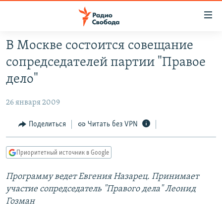
Ссылки
для
упрощенного
В Москве состоится совещание
ПРОГРАММЫ
доступа
сопредседателей партии "Правое
ПОДКАСТЫ
Вернуться
дело"
к
АВТОРСКИЕ ПРОЕКТЫ
основному
26 января 2009
ЦИТАТЫ СВОБОДЫ
содержанию
Вернутся
МНЕНИЯ
Поделиться
Читать без VPN
к
КУЛЬТУРА
главной
Приоритетный источник в Google
навигации
IDEL.РЕАЛИИ
Вернутся
Программу ведет Евгения Назарец. Принимает
КАВКАЗ.РЕАЛИИ
к
участие сопредседатель "Правого дела" Леонид
СЕВЕР.РЕАЛИИ
поиску
Гозман
СИБИРЬ.РЕАЛИИ