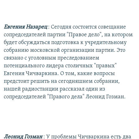
РАСПИСАНИЕ ВЕЩАНИЯ
ПОДПИШИТЕСЬ НА РАССЫЛКУ
Евгения Назарец
: Сегодня состоится совещание
СОЦИАЛЬНЫЕ СЕТИ
сопредседателей партии "Правое дело", на котором
будет обсуждаться подготовка к учредительному
собранию московской организации партии. Это
связано с уголовным преследованием
потенциального лидера столичных "правых"
Евгения Чичваркина. О том, какие вопросы
Все сайты РСЕ/РС
предстоит решить на сегодняшнем собрании,
нашей радиостанции рассказал один из
сопредседателей "Правого дела" Леонид Гозман.
Леонид Гозман
: У проблемы Чичваркина есть два