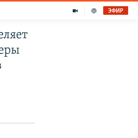
ЭФИР
еляет
меры
в