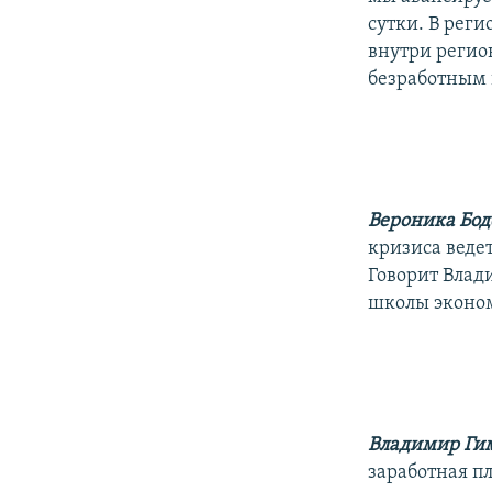
сутки. В реги
внутри регион
безработным 
Вероника Бо
кризиса ведет
Говорит Влад
школы эконо
Владимир Ги
заработная пл