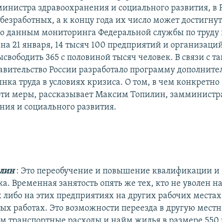
министра здравоохранения и социального развития, в 
безработных, а к концу года их число может достигну
о данным мониторинга Федеральной службы по труду и
на 21 января, 14 тысяч 100 предприятий и организаци
вободить 365 с половиной тысяч человек. В связи с т
авительство России разработало программу дополните
ка труда в условиях кризиса. О том, в чем конкретно 
эти меры, рассказывает Максим Топилин, замминистр
ния и социального развития.
илин
: Это переобучение и повышение квалификации и
а. Временная занятость опять же тех, кто не уволен н
 либо на этих предприятиях на других рабочих местах,
х работах. Это возможности переезда в другую местно
м транспортные расходы и найм жилья в размере 550 