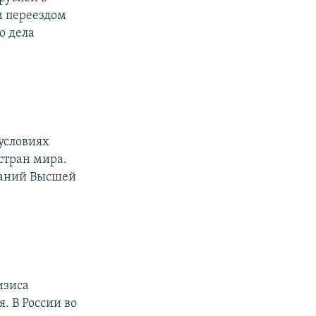
им переездом
о дела
 условиях
 стран мира.
ваний Высшей
изиса
я. В России во