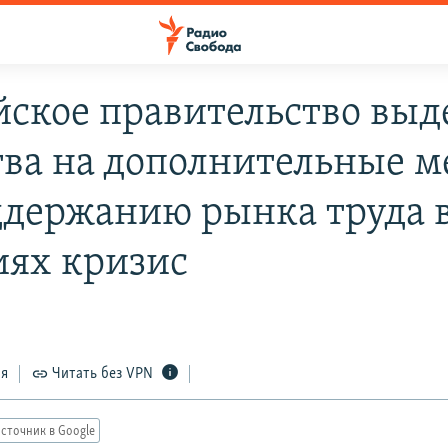
йское правительство выд
тва на дополнительные 
ддержанию рынка труда 
иях кризис
ся
Читать без VPN
сточник в Google