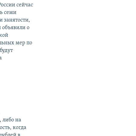
России сейчас
ть семи
 занятости,
й объявили о
акой
льных мер по
будут
а
а
 либо на
сть, когда
рублей в