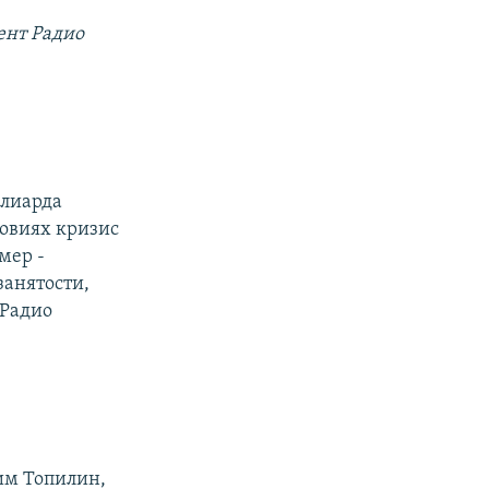
ент Радио
ллиарда
ловиях кризис
мер -
занятости,
 Радио
им Топилин,