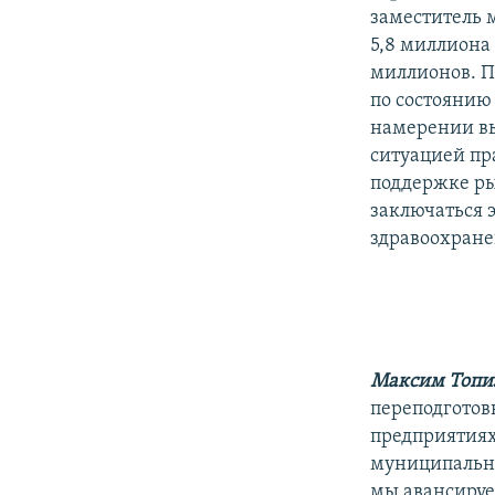
заместитель 
5,8 миллиона 
миллионов. П
по состоянию 
намерении выс
ситуацией пр
поддержке рын
заключаться 
здравоохране
Максим Топ
переподготовк
предприятиях
муниципальны
мы авансируе