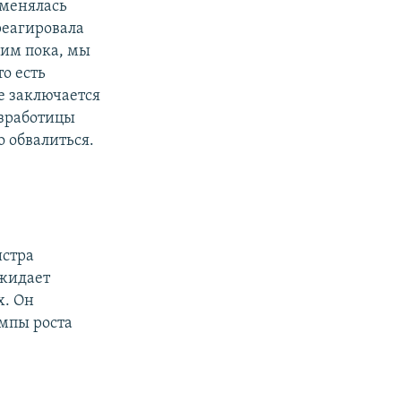
 менялась
 реагировала
дим пока, мы
то есть
е заключается
езработицы
 обвалиться.
истра
ожидает
х. Он
емпы роста