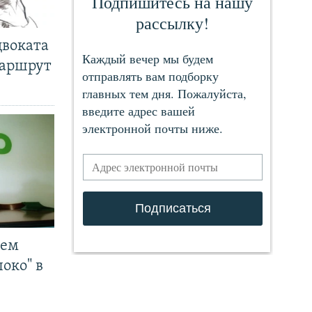
двоката
маршрут
чем
око" в