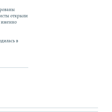
ированы
мисты открыли
о именно
одилась в