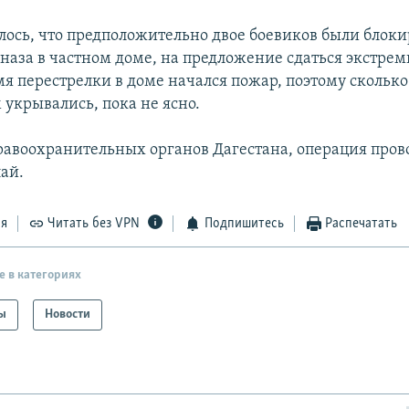
лось, что предположительно двое боевиков были блок
наза в частном доме, на предложение сдаться экстре
емя перестрелки в доме начался пожар, поэтому скольк
 укрывались, пока не ясно.
авоохранительных органов Дагестана, операция пров
лай.
ся
Читать без VPN
Подпишитесь
Распечатать
е в категориях
ы
Новости