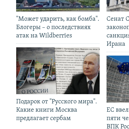
"Может ударить, как бомба".
Сенат 
Блогеры – о последствиях
законо
атак на Wildberries
санкци
Ирана
Подарок от "Русского мира".
Какие книги Москва
ЕС вве
предлагает сербам
пяти че
ВПК Ро