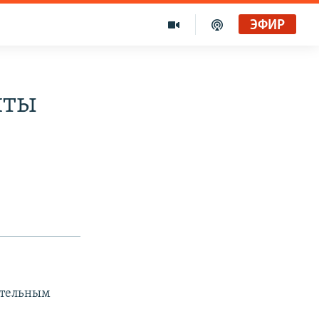
ЭФИР
иты
ительным