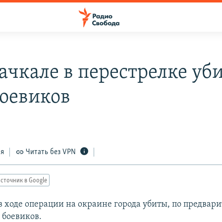
ачкале в перестрелке уб
боевиков
ся
Читать без VPN
сточник в Google
в ходе операции на окраине города убиты, по предвар
 боевиков.