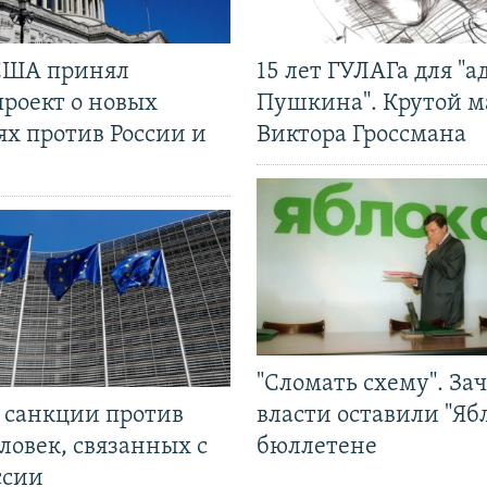
США принял
15 лет ГУЛАГа для "а
проект о новых
Пушкина". Крутой 
ях против России и
Виктора Гроссмана
"Сломать схему". За
л санкции против
власти оставили "Ябл
ловек, связанных с
бюллетене
ссии