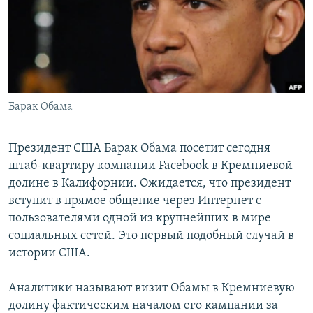
РАСПИСАНИЕ ВЕЩАНИЯ
ПОДПИШИТЕСЬ НА РАССЫЛКУ
СОЦИАЛЬНЫЕ СЕТИ
Барак Обама
Президент США Барак Обама посетит сегодня
штаб-квартиру компании Facebook в Кремниевой
Все сайты РСЕ/РС
долине в Калифорнии. Ожидается, что президент
вступит в прямое общение через Интернет с
пользователями одной из крупнейших в мире
социальных сетей. Это первый подобный случай в
истории США.
Аналитики называют визит Обамы в Кремниевую
долину фактическим началом его кампании за