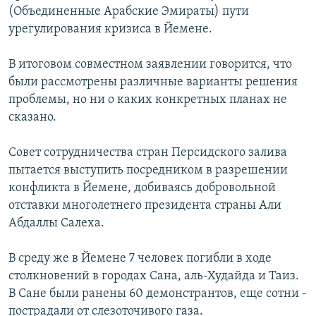
(Объединенные Арабские Эмираты) пути
РАСПИСАНИЕ ВЕЩАНИЯ
урегулирования кризиса в Йемене.
ПОДПИШИТЕСЬ НА РАССЫЛКУ
В итоговом совместном заявлении говорится, что
СОЦИАЛЬНЫЕ СЕТИ
были рассмотрены различные варианты решения
проблемы, но ни о каких конкретных планах не
сказано.
Совет сотрудничества стран Персидского залива
пытается выступить посредником в разрешении
Все сайты РСЕ/РС
конфликта в Йемене, добиваясь добровольной
отставки многолетнего президента страны Али
Абдаллы Салеха.
В среду же в Йемене 7 человек погибли в ходе
столкновений в городах Сана, аль-Худайда и Таиз.
В Сане были ранены 60 демонстрантов, еще сотни -
пострадали от слезоточивого газа.