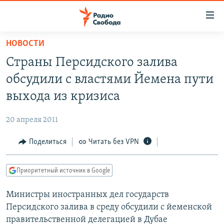
Ссылки
для
упрощенного
НОВОСТИ
ПРОГРАММЫ
доступа
Страны Персидского залива
ПОДКАСТЫ
Вернуться
обсудили с властями Йемена пути
к
АВТОРСКИЕ ПРОЕКТЫ
выхода из кризиса
основному
ЦИТАТЫ СВОБОДЫ
содержанию
20 апреля 2011
Вернутся
МНЕНИЯ
к
Поделиться
Читать без VPN
КУЛЬТУРА
главной
навигации
IDEL.РЕАЛИИ
Приоритетный источник в Google
Вернутся
КАВКАЗ.РЕАЛИИ
к
Министры иностранных дел государств
СЕВЕР.РЕАЛИИ
поиску
Персидского залива в среду обсудили с йеменской
СИБИРЬ.РЕАЛИИ
правительственной делегацией в Дубае