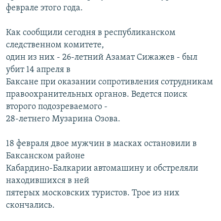
феврале этого года.
РАСПИСАНИЕ ВЕЩАНИЯ
ПОДПИШИТЕСЬ НА РАССЫЛКУ
Как сообщили сегодня в республиканском
следственном комитете,
СОЦИАЛЬНЫЕ СЕТИ
один из них - 26-летний Азамат Сижажев - был
убит 14 апреля в
Баксане при оказании сопротивления сотрудникам
правоохранительных органов. Ведется поиск
второго подозреваемого -
28-летнего Музарина Озова.
Все сайты РСЕ/РС
18 февраля двое мужчин в масках остановили в
Баксанском районе
Кабардино-Балкарии автомашину и обстреляли
находившихся в ней
пятерых московских туристов. Трое из них
скончались.