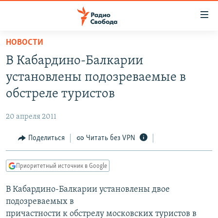
Ссылки
для
упрощенного
НОВОСТИ
ПРОГРАММЫ
доступа
В Кабардино-Балкарии
ПОДКАСТЫ
Вернуться
установлены подозреваемые в
к
АВТОРСКИЕ ПРОЕКТЫ
обстреле туристов
основному
ЦИТАТЫ СВОБОДЫ
содержанию
20 апреля 2011
Вернутся
МНЕНИЯ
к
Поделиться
Читать без VPN
КУЛЬТУРА
главной
навигации
IDEL.РЕАЛИИ
Приоритетный источник в Google
Вернутся
КАВКАЗ.РЕАЛИИ
к
В Кабардино-Балкарии установлены двое
СЕВЕР.РЕАЛИИ
поиску
подозреваемых в
СИБИРЬ.РЕАЛИИ
причастности к обстрелу московских туристов в