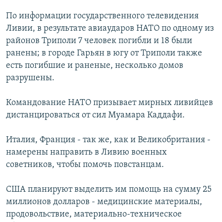
РАСПИСАНИЕ ВЕЩАНИЯ
По информации государственного телевидения
ПОДПИШИТЕСЬ НА РАССЫЛКУ
Ливии, в результате авиаударов НАТО по одному из
районов Триполи 7 человек погибли и 18 были
ранены; в городе Гарьян в югу от Триполи также
СОЦИАЛЬНЫЕ СЕТИ
есть погибшие и раненые, несколько домов
разрушены.
Командование НАТО призывает мирных ливийцев
дистанцироваться от сил Муамара Каддафи.
Все сайты РСЕ/РС
Италия, Франция - так же, как и Великобритания -
намерены направить в Ливию военных
советников, чтобы помочь повстанцам.
США планируют выделить им помощь на сумму 25
миллионов долларов - медицинские материалы,
продовольствие, материально-техническое