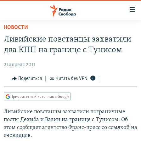
Ссылки
для
упрощенного
НОВОСТИ
ПРОГРАММЫ
доступа
Ливийские повстанцы захватили
ПОДКАСТЫ
Вернуться
два КПП на границе с Тунисом
к
АВТОРСКИЕ ПРОЕКТЫ
основному
21 апреля 2011
ЦИТАТЫ СВОБОДЫ
содержанию
Вернутся
МНЕНИЯ
Поделиться
Читать без VPN
к
КУЛЬТУРА
главной
Приоритетный источник в Google
навигации
IDEL.РЕАЛИИ
Вернутся
Ливийские повстанцы захватили пограничные
КАВКАЗ.РЕАЛИИ
к
посты Дехиба и Вазин на границе с Тунисом. Об
СЕВЕР.РЕАЛИИ
поиску
этом сообщает агентство Франс-пресс со ссылкой на
очевидцев.
СИБИРЬ.РЕАЛИИ