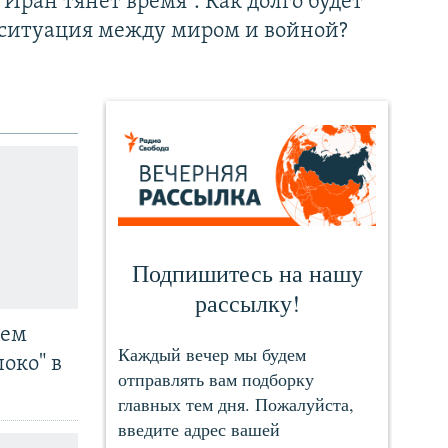
"Иран тянет время". Как долго будет
ситуация между миром и войной?
чем
око" в