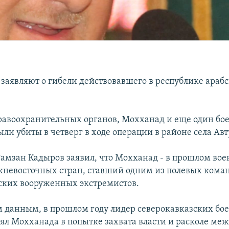
 заявляют о гибели действовавшего в республике арабс
авоохранительных органов, Мохханад и еще один бое
ли убиты в четверг в ходе операции в районе села Ав
Рамзан Кадыров заявил, что Мохханад - в прошлом во
жневосточных стран, ставший одним из полевых кома
ских вооруженных экстремистов.
 данным, в прошлом году лидер северокавказских бо
ял Мохханада в попытке захвата власти и расколе ме