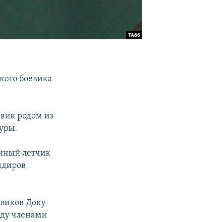
кого боевика
вик родом из
туры.
енный летчик
ндиров
евиков Доку
жду членами