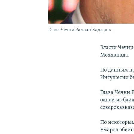
Глава Чечни Рамзан Кадыров
Власти Чечни
Мохханада.
По данным пр
Ингушетии бы
Глава Чечни 
одной из бли
северокавказ
По некоторым
Умаров обвин