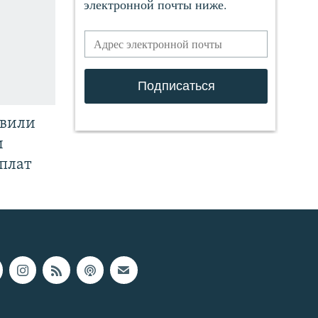
явили
и
плат