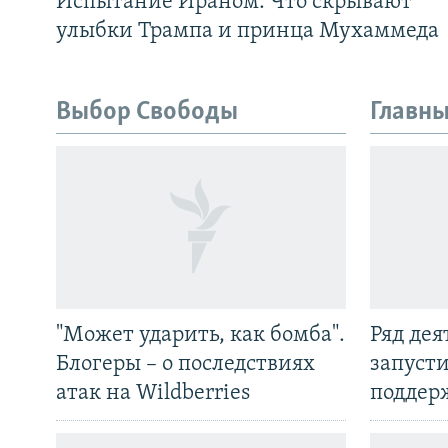
Испытание Ираном. Что скрывают
улыбки Трампа и принца Мухаммеда
Выбор Свободы
Главны
"Может ударить, как бомба".
Ряд де
Блогеры – о последствиях
запуст
атак на Wildberries
поддер