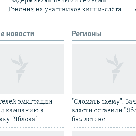
"Задерживали целыми семьями".
Гонения на участников хиппи-слёта
е новости
Регионы
ятелей эмиграции
"Сломать схему". За
ил кампанию в
власти оставили "Ябл
жку "Яблока"
бюллетене