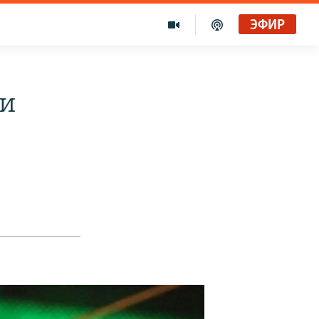
ЭФИР
ли