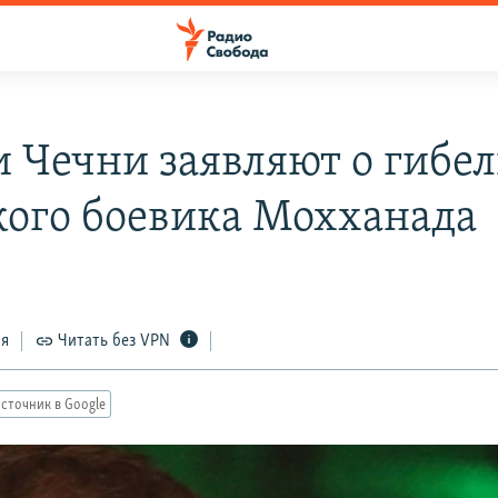
и Чечни заявляют о гибе
кого боевика Мохханада
ся
Читать без VPN
сточник в Google