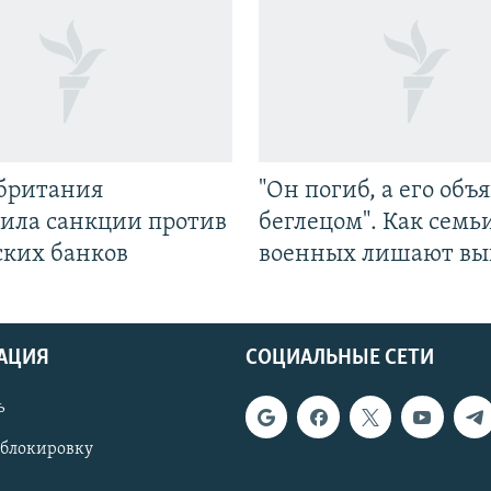
британия
"Он погиб, а его объ
ила санкции против
беглецом". Как семь
ских банков
военных лишают вы
АЦИЯ
СОЦИАЛЬНЫЕ СЕТИ
ь
 блокировку