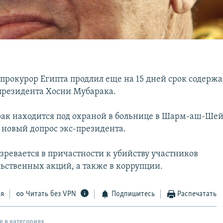
прокурор Египта продлил еще на 15 дней срок содержа
президента Хосни Мубарака.
ак находится под охраной в больнице в Шарм-аш-Шей
я новый допрос экс-президента.
зревается в причастности к убийству участников
ьственных акций, а также в коррупции.
ся
Читать без VPN
Подпишитесь
Распечатать
е в категориях