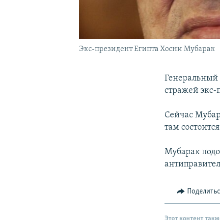
Экс-президент Египта Хосни Мубарак
Генеральный 
стражей экс-
Сейчас Мубар
там состоитс
Мубарак подо
антиправител
Поделить
Этот контент такж