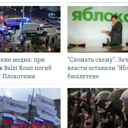
ские медиа: при
"Сломать схему". За
в Balzi Rossi погиб
власти оставили "Ябл
л Плохотнюк
бюллетене