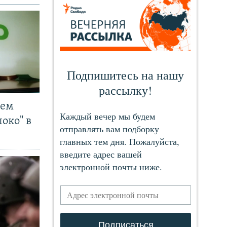
чем
око" в