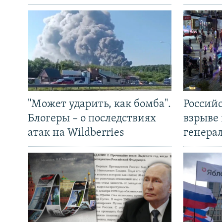
"Может ударить, как бомба".
Россий
Блогеры – о последствиях
взрыве 
атак на Wildberries
генера