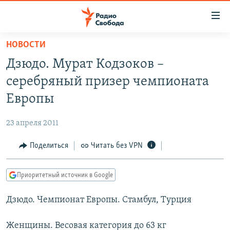
Ссылки
для
упрощенного
НОВОСТИ
ПРОГРАММЫ
доступа
Дзюдо. Мурат Кодзоков –
ПОДКАСТЫ
Вернуться
серебряный призер чемпионата
к
АВТОРСКИЕ ПРОЕКТЫ
Европы
основному
ЦИТАТЫ СВОБОДЫ
содержанию
23 апреля 2011
Вернутся
МНЕНИЯ
к
Поделиться
Читать без VPN
КУЛЬТУРА
главной
навигации
IDEL.РЕАЛИИ
Приоритетный источник в Google
Вернутся
КАВКАЗ.РЕАЛИИ
к
Дзюдо. Чемпионат Европы. Стамбул, Турция
СЕВЕР.РЕАЛИИ
поиску
СИБИРЬ.РЕАЛИИ
Женщины. Весовая категория до 63 кг