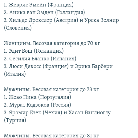
1. Жеврис Эмейн (Франция)
РАСПИСАНИЕ ВЕЩАНИЯ
2. Аника ван Эмден (Голландия)
ПОДПИШИТЕСЬ НА РАССЫЛКУ
3. Хильде Дрекслер (Австрия) и Урска Золнир
(Словения)
СОЦИАЛЬНЫЕ СЕТИ
Женщины. Весовая категория до 70 кг
1. Эдит Бош (Голландия)
2. Сесилия Бланко (Испания)
3. Люси Декосс (Франция) и Эрика Барбери
(Италия)
Все сайты РСЕ/РС
Мужчины. Весовая категория до 73 кг
1. Жоао Пина (Португалия)
2. Мурат Кодзоков (Россия)
3. Яромир Езек (Чехия) и Хасан Ванлиоглу
(Турция)
Мужчины. Весовая категория до 81 кг