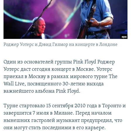
РАСПИСАНИЕ ВЕЩАНИЯ
ПОДПИШИТЕСЬ НА РАССЫЛКУ
СОЦИАЛЬНЫЕ СЕТИ
Роджер Уотерс и Дэвид Гилмор на концерте в Лондоне
Один из основателей группы Pink Floyd Роджер
Уотерс даст сегодня концерт в Москве. Уотерс
Все сайты РСЕ/РС
приехал в Москву в рамках мирового турне The
Wall Live, посвященного 30-летию выхода
важнейшего альбома Pink Floyd.
Турне стартовало 15 сентября 2010 года в Торонто и
завершится 7 июля в Милане. Перед началом
нынешних гастролей музыкант предупредил, что
они могут стать последними в его карьере.