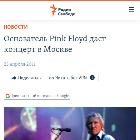
Ссылки
для
упрощенного
НОВОСТИ
ПРОГРАММЫ
доступа
Основатель Pink Floyd даст
ПОДКАСТЫ
Вернуться
концерт в Москве
к
АВТОРСКИЕ ПРОЕКТЫ
основному
23 апреля 2011
ЦИТАТЫ СВОБОДЫ
содержанию
Вернутся
МНЕНИЯ
Поделиться
Читать без VPN
к
КУЛЬТУРА
главной
Приоритетный источник в Google
навигации
IDEL.РЕАЛИИ
Вернутся
КАВКАЗ.РЕАЛИИ
к
СЕВЕР.РЕАЛИИ
поиску
СИБИРЬ.РЕАЛИИ