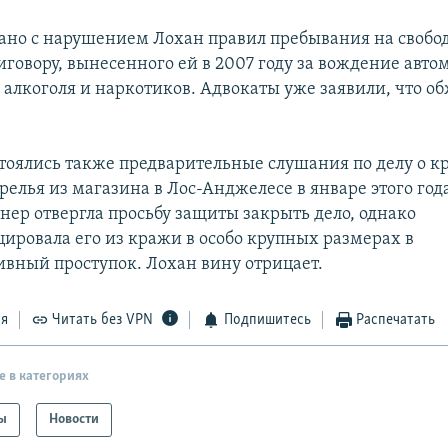
ано с нарушением Лохан правил пребывания на свобод
иговору, вынесенного ей в 2007 году за вождение авто
 алкоголя и наркотиков. Адвокаты уже заявили, что о
стоялись также предварительные слушания по делу о к
елья из магазина в Лос-Анджелесе в январе этого года
нер отвергла просьбу защиты закрыть дело, однако
ировала его из кражи в особо крупных размерах в
вный проступок. Лохан вину отрицает.
ся
Читать без VPN
Подпишитесь
Распечатать
е в категориях
ы
Новости