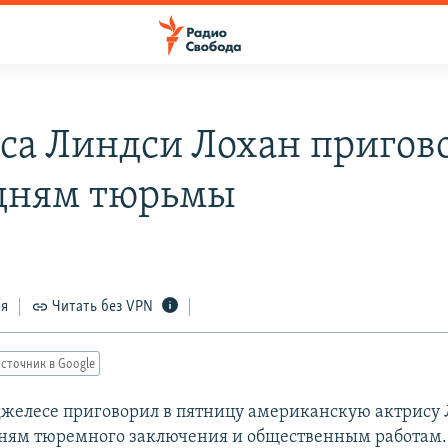
са Линдси Лохан пригов
 дням тюрьмы
ся
Читать без VPN
сточник в Google
джелесе приговорил в пятницу американскую актрису
дням тюремного заключения и общественным работам.