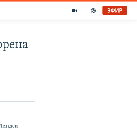
ЭФИР
орена
 Линдси