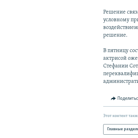
РАСПИСАНИЕ ВЕЩАНИЯ
ПОДПИШИТЕСЬ НА РАССЫЛКУ
Решение связ
условному пр
воздействием
решение.
В пятницу со
актрисой ожер
Стефании Сот
переквалифиц
администрати
Поделить
Этот контент такж
Главные раздел