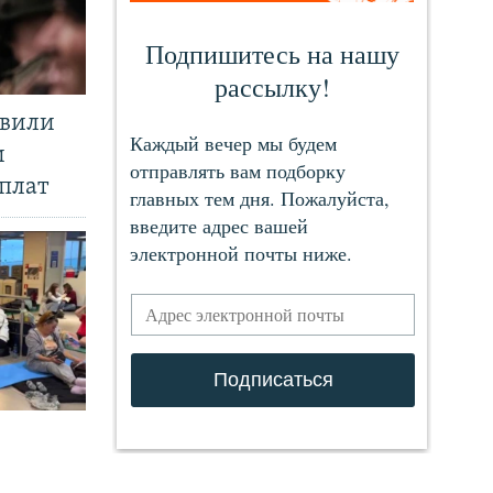
явили
и
плат
.