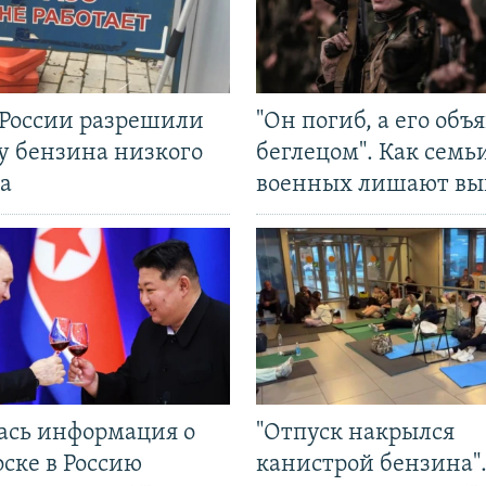
 России разрешили
"Он погиб, а его объ
у бензина низкого
беглецом". Как семь
а
военных лишают вы
ась информация о
"Отпуск накрылся
ске в Россию
канистрой бензина"