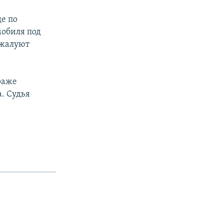
е по
мобиля под
бжалуют
раже
. Судья