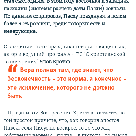
стал ежегодным. В этом году восточная и западная
пасхалии (системы расчета даты Пасхи) совпали.
По данным соцопросов, Пасху празднуют в целом
более 90% россиян, среди которых есть и
неверующие.
О значении этого праздника говорит священник,
автор и ведущий программы РС "С христианской
точки зрения"
Яков Кротов
:
Вера полная там, где знают, что
бесконечность – это норма, а конечное –
это исключение, которого не должно
быть
– Праздником Воскресение Христова остается по
той простой причине, что, как говорил апостол
Павел, если Иисус не воскрес, то во что мы,
собственно веруем?! Это так – в пустоту. Его смысл