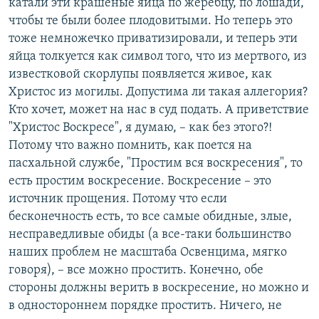
катали эти крашеные яйца по жеребцу, по лошади,
чтобы те были более плодовитыми. Но теперь это
тоже немножечко приватизировали, и теперь эти
яйца толкуется как символ того, что из мертвого, из
известковой скорлупы появляется живое, как
Христос из могилы. Допустима ли такая аллегория?
Кто хочет, может на нас в суд подать. А приветствие
"Христос Воскресе", я думаю, – как без этого?!
Потому что важно помнить, как поется на
пасхальной службе, "Простим вся воскресения", то
есть простим воскресение. Воскресение – это
источник прощения. Потому что если
бесконечность есть, то все самые обидные, злые,
несправедливые обиды (а все-таки большинство
наших проблем не масштаба Освенцима, мягко
говоря), – все можно простить. Конечно, обе
стороны должны верить в воскресение, но можно и
в одностороннем порядке простить. Ничего, не