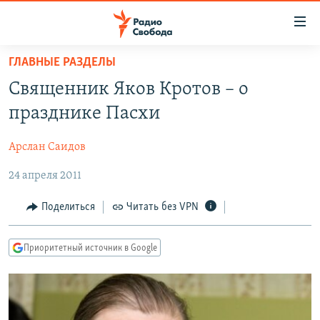
Ссылки
для
упрощенного
ГЛАВНЫЕ РАЗДЕЛЫ
ПРОГРАММЫ
доступа
Священник Яков Кротов – о
ПОДКАСТЫ
Вернуться
празднике Пасхи
к
АВТОРСКИЕ ПРОЕКТЫ
основному
Арслан Саидов
ЦИТАТЫ СВОБОДЫ
содержанию
Вернутся
24 апреля 2011
МНЕНИЯ
к
КУЛЬТУРА
Поделиться
Читать без VPN
главной
навигации
IDEL.РЕАЛИИ
Вернутся
Приоритетный источник в Google
КАВКАЗ.РЕАЛИИ
к
СЕВЕР.РЕАЛИИ
поиску
СИБИРЬ.РЕАЛИИ