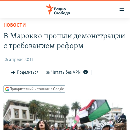
Ссылки
для
упрощенного
НОВОСТИ
ПРОГРАММЫ
доступа
В Марокко прошли демонстрации
ПОДКАСТЫ
Вернуться
с требованием реформ
к
АВТОРСКИЕ ПРОЕКТЫ
основному
25 апреля 2011
ЦИТАТЫ СВОБОДЫ
содержанию
Вернутся
МНЕНИЯ
Поделиться
Читать без VPN
к
КУЛЬТУРА
главной
Приоритетный источник в Google
навигации
IDEL.РЕАЛИИ
Вернутся
КАВКАЗ.РЕАЛИИ
к
СЕВЕР.РЕАЛИИ
поиску
СИБИРЬ.РЕАЛИИ