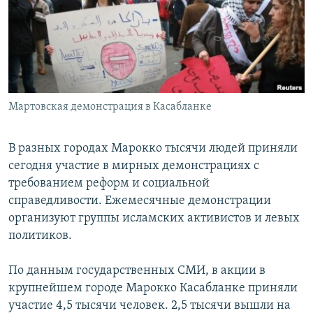
РАСПИСАНИЕ ВЕЩАНИЯ
ПОДПИШИТЕСЬ НА РАССЫЛКУ
СОЦИАЛЬНЫЕ СЕТИ
Мартовская демонстрация в Касабланке
В разных городах Марокко тысячи людей приняли
сегодня участие в мирных демонстрациях с
Все сайты РСЕ/РС
требованием реформ и социальной
справедливости. Ежемесячные демонстрации
организуют группы исламских активистов и левых
политиков.
По данным государственных СМИ, в акции в
крупнейшем городе Марокко Касабланке приняли
участие 4,5 тысячи человек. 2,5 тысячи вышли на