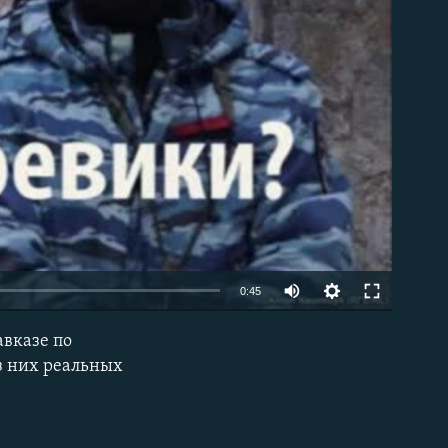
able
0:45
вказе по
EMBED
з них реальных