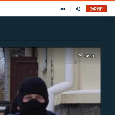
ЭФИР
EMBED