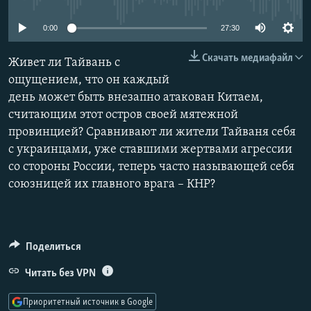
РАСПИСАНИЕ ВЕЩАНИЯ
0:00
27:30
ПОДПИШИТЕСЬ НА РАССЫЛКУ
Скачать медиафайл
Живет ли Тайвань с
СОЦИАЛЬНЫЕ СЕТИ
ощущением, что он каждый
день может быть внезапно атакован Китаем,
считающим этот остров своей мятежной
провинцией? Сравнивают ли жители Тайваня себя
с украинцами, уже ставшими жертвами агрессии
со стороны России, теперь часто называющей себя
Все сайты РСЕ/РС
союзницей их главного врага – КНР?
Поделиться
Читать без VPN
Приоритетный источник в Google