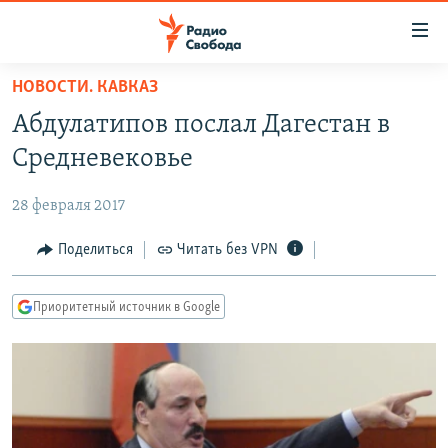
Ссылки
для
упрощенного
НОВОСТИ. КАВКАЗ
ПРОГРАММЫ
доступа
Абдулатипов послал Дагестан в
ПОДКАСТЫ
Вернуться
Средневековье
к
АВТОРСКИЕ ПРОЕКТЫ
основному
28 февраля 2017
ЦИТАТЫ СВОБОДЫ
содержанию
Вернутся
МНЕНИЯ
Поделиться
Читать без VPN
к
КУЛЬТУРА
главной
Приоритетный источник в Google
навигации
IDEL.РЕАЛИИ
Вернутся
КАВКАЗ.РЕАЛИИ
к
СЕВЕР.РЕАЛИИ
поиску
СИБИРЬ.РЕАЛИИ