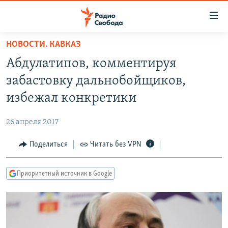
Ссылки
для
упрощенного
НОВОСТИ. КАВКАЗ
ПРОГРАММЫ
доступа
Абдулатипов, комментируя
ПОДКАСТЫ
Вернуться
забастовку дальнобойщиков,
к
АВТОРСКИЕ ПРОЕКТЫ
избежал конкретики
основному
ЦИТАТЫ СВОБОДЫ
содержанию
26 апреля 2017
Вернутся
МНЕНИЯ
к
Поделиться
Читать без VPN
КУЛЬТУРА
главной
навигации
IDEL.РЕАЛИИ
Приоритетный источник в Google
Вернутся
КАВКАЗ.РЕАЛИИ
к
СЕВЕР.РЕАЛИИ
поиску
СИБИРЬ.РЕАЛИИ