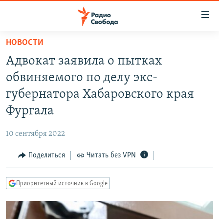
Ссылки
для
упрощенного
НОВОСТИ
ПРОГРАММЫ
доступа
Адвокат заявила о пытках
ПОДКАСТЫ
Вернуться
обвиняемого по делу экс-
к
АВТОРСКИЕ ПРОЕКТЫ
губернатора Хабаровского края
основному
ЦИТАТЫ СВОБОДЫ
содержанию
Фургала
Вернутся
МНЕНИЯ
к
10 сентября 2022
КУЛЬТУРА
главной
Поделиться
Читать без VPN
навигации
IDEL.РЕАЛИИ
Вернутся
КАВКАЗ.РЕАЛИИ
к
Приоритетный источник в Google
СЕВЕР.РЕАЛИИ
поиску
СИБИРЬ.РЕАЛИИ