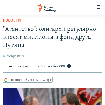
Ссылки
для
упрощенного
НОВОСТИ
ПРОГРАММЫ
доступа
"Агентство": олигархи регулярно
ПОДКАСТЫ
Вернуться
вносят миллионы в фонд друга
к
АВТОРСКИЕ ПРОЕКТЫ
Путина
основному
ЦИТАТЫ СВОБОДЫ
содержанию
16 февраля 2022
Вернутся
МНЕНИЯ
к
Поделиться
Читать без VPN
КУЛЬТУРА
главной
навигации
IDEL.РЕАЛИИ
Приоритетный источник в Google
Вернутся
КАВКАЗ.РЕАЛИИ
к
СЕВЕР.РЕАЛИИ
поиску
СИБИРЬ.РЕАЛИИ