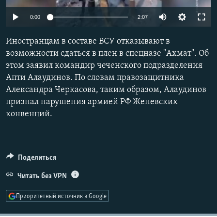
РАСПИСАНИЕ ВЕЩАНИЯ
Auto
0:00
2:07
ПОДПИШИТЕСЬ НА РАССЫЛКУ
240p
Иностранцам в составе ВСУ отказывают в
360p
СОЦИАЛЬНЫЕ СЕТИ
возможности сдаться в плен в спецназе "Ахмат". Об
этом заявил командир чеченского подразделения
480p
Auto
240p
360p
480p
Апти Алаудинов. По словам правозащитника
720p
Александра Черкасова, таким образом, Алаудинов
720p
1080p
1080p
признал нарушения армией РФ Женевских
конвенций.
Все сайты РСЕ/РС
Поделиться
Читать без VPN
Приоритетный источник в Google